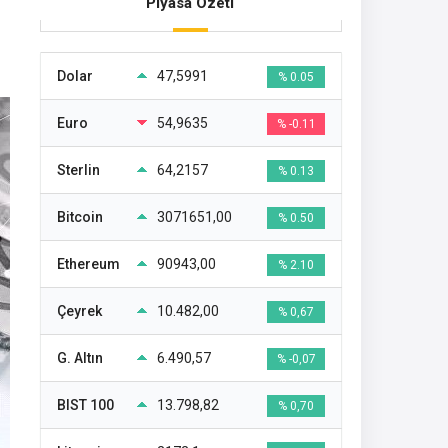
Piyasa Özeti
Dolar
47,5991
% 0.05
Euro
54,9635
% -0.11
Sterlin
64,2157
% 0.13
Bitcoin
3071651,00
% 0.50
Ethereum
90943,00
% 2.10
Çeyrek
10.482,00
% 0,67
G. Altın
6.490,57
% -0,07
BIST 100
13.798,82
% 0,70