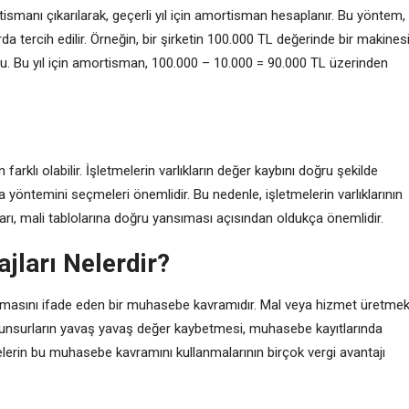
ismanı çıkarılarak, geçerli yıl için amortisman hesaplanır. Bu yöntem,
da tercih edilir. Örneğin, bir şirketin 100.000 TL değerinde bir makines
du. Bu yıl için amortisman, 100.000 – 10.000 = 90.000 TL üzerinden
arklı olabilir. İşletmelerin varlıkların değer kaybını doğru şekilde
öntemini seçmeleri önemlidir. Bu nedenle, işletmelerin varlıklarının
arı, mali tablolarına doğru yansıması açısından oldukça önemlidir.
jları Nelerdir?
almasını ifade eden bir muhasebe kavramıdır. Mal veya hizmet üretme
ibi unsurların yavaş yavaş değer kaybetmesi, muhasebe kayıtlarında
erin bu muhasebe kavramını kullanmalarının birçok vergi avantajı