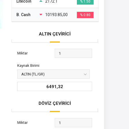
Litecoin
2172.1
% 1.50
B. Cash
10193.85,00
% 0.80
ALTIN ÇEVİRİCİ
Miktar
Kaynak Birimi
6491,32
DÖVİZ ÇEVİRİCİ
Miktar