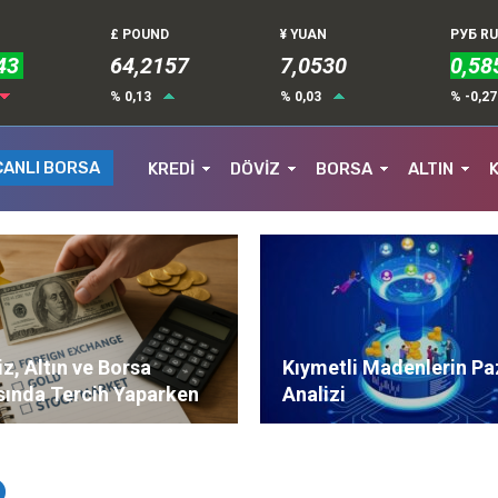
£ POUND
¥ YUAN
РУБ R
43
64,2157
7,0530
0,58
% 0,13
% 0,03
% -0,2
CANLI BORSA
KREDİ
DÖVİZ
BORSA
ALTIN
z, Altın ve Borsa
Kıymetli Madenlerin Pa
sında Tercih Yaparken
Analizi
ere Dikkat Edilmeli?