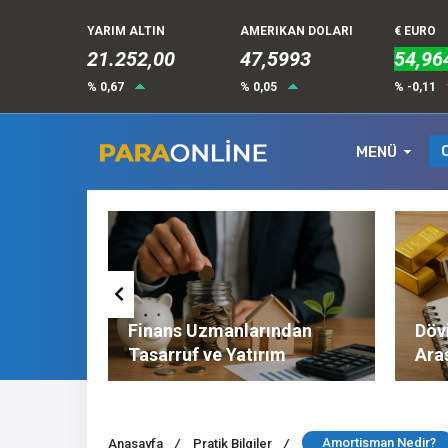
YARIM ALTIN
AMERIKAN DOLARI
€ EURO
21.252,00
47,5993
54,96
% 0,67
% 0,05
% -0,11
MENÜ
Altın ve
Finans Uzmanlarından
Dövi
l
Tasarruf ve Yatırım
Ara
Tavsiyeleri
Nel
Amortisman Nedir?
Anasayfa
/
Pratik Bilgiler
/