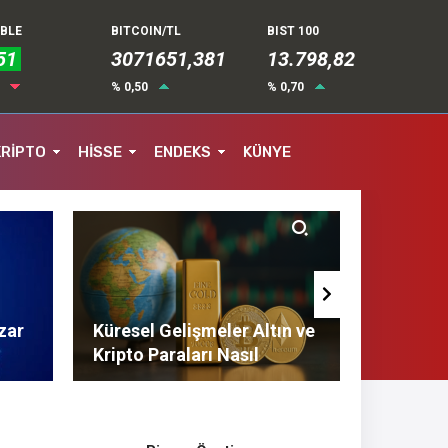
UBLE
BITCOIN/TL
BIST 100
51
3071651,381
13.798,82
7
% 0,50
% 0,70
KRİPTO
HİSSE
ENDEKS
KÜNYE
zar
Küresel Gelişmeler Altın ve
Finans 
Kripto Paraları Nasıl
Tasarruf
Etkiliyor?
Tavsiyel