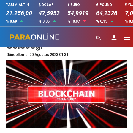
YARIM ALTIN
$ DOLAR
€ EURO
£ POUND
¥ Y
21.256,00
47,5952
54,9919
64,2326
7,
% 0,69
% 0,05
% -0,07
% 0,15
% 0,
Blockchain Teknolojisinin
Geleceği
Güncelleme: 20 Ağustos 2023 01:31