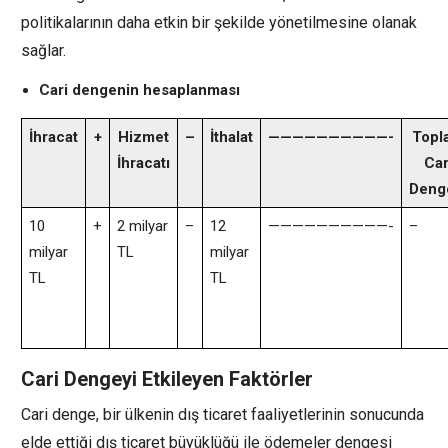
politikalarının daha etkin bir şekilde yönetilmesine olanak
sağlar.
Cari dengenin hesaplanması
İhracat
+
Hizmet
–
İthalat
——————————-
Topl
İhracatı
Car
Deng
10
+
2 milyar
–
12
——————————-
–
milyar
TL
milyar
TL
TL
Cari Dengeyi Etkileyen Faktörler
Cari denge, bir ülkenin dış ticaret faaliyetlerinin sonucunda
elde ettiği dış ticaret büyüklüğü ile ödemeler dengesi