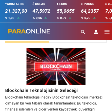
YARIM ALTIN
$ DOLAR
€ EURO
£ POUND
¥ Y
21.327,00
47,5972
55,0655
64,2357
7,
% 1,03
% 0,06
% 0,09
% 0,20
% 0,
Blockhaın
Blockchain Teknolojisinin Geleceği
Blockchain teknolojisi nedir? Blockchain teknolojisi, merkezi
olmayan bir veri tabanı olarak tanımlanabilir. Bu teknoloji,
finansal işlemleri ve diğer verileri kaydetmek, güvenliğini