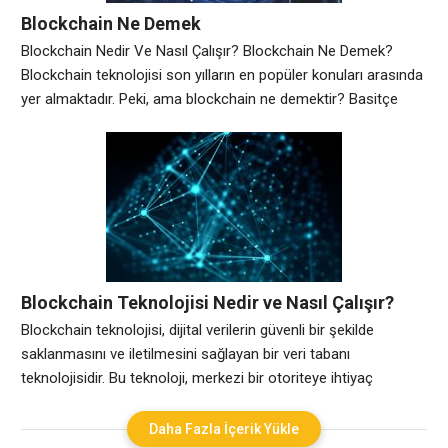
Blockchain Ne Demek
Blockchain Nedir Ve Nasıl Çalışır? Blockchain Ne Demek?
Blockchain teknolojisi son yılların en popüler konuları arasında
yer almaktadır. Peki, ama blockchain ne demektir? Basitçe
açıklamak gerekirse, blockchain, dijital bir defterdir ve tüm
işlemler bu defterde kaydedilir. Bu teknolojinin en önemli
özelliklerinden biri, dağıtık bir yapıda olmasıdır. Yani, herkes bu
defterdeki işlemleri görebilir ve herhangi bir
Blockchain Teknolojisi Nedir ve Nasıl Çalışır?
Blockchain teknolojisi, dijital verilerin güvenli bir şekilde
saklanmasını ve iletilmesini sağlayan bir veri tabanı
teknolojisidir. Bu teknoloji, merkezi bir otoriteye ihtiyaç
duymadan, herkesin katkıda bulunabildiği bir ağ üzerinde
çalışır. Blockchain teknolojisi, her blok adı verilen küçük
Daha Fazla İçerik Yükle