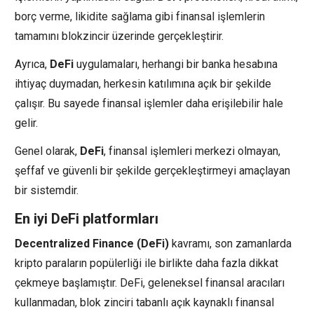
borç verme, likidite sağlama gibi finansal işlemlerin
tamamını blokzincir üzerinde gerçekleştirir.
Ayrıca,
DeFi
uygulamaları, herhangi bir banka hesabına
ihtiyaç duymadan, herkesin katılımına açık bir şekilde
çalışır. Bu sayede finansal işlemler daha erişilebilir hale
gelir.
Genel olarak,
DeFi
, finansal işlemleri merkezi olmayan,
şeffaf ve güvenli bir şekilde gerçekleştirmeyi amaçlayan
bir sistemdir.
En iyi DeFi platformları
Decentralized Finance (DeFi)
kavramı, son zamanlarda
kripto paraların popülerliği ile birlikte daha fazla dikkat
çekmeye başlamıştır. DeFi, geleneksel finansal aracıları
kullanmadan, blok zinciri tabanlı açık kaynaklı finansal