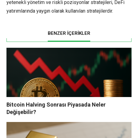
yetenekli yönetim ve riskli pozisyonlar stratejileri, DeFi
yatırımlarında yaygın olarak kullanılan stratejilerdir.
BENZER İÇERİKLER
Bitcoin Halving Sonrası Piyasada Neler
Değişebilir?