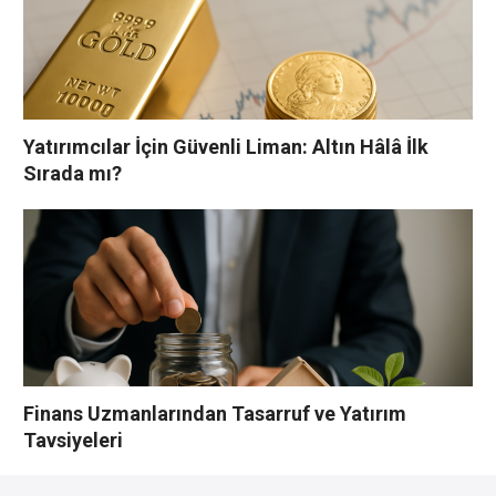
Yatırımcılar İçin Güvenli Liman: Altın Hâlâ İlk
Sırada mı?
Finans Uzmanlarından Tasarruf ve Yatırım
Tavsiyeleri
YORUMLAR YAZ