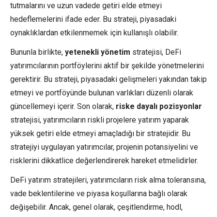
tutmalarını ve uzun vadede getiri elde etmeyi
hedeflemelerini ifade eder. Bu strateji, piyasadaki
oynaklıklardan etkilenmemek için kullanışlı olabilir.
Bununla birlikte,
yetenekli yönetim
stratejisi, DeFi
yatırımcılarının portföylerini aktif bir şekilde yönetmelerini
gerektirir. Bu strateji, piyasadaki gelişmeleri yakından takip
etmeyi ve portföyünde bulunan varlıkları düzenli olarak
güncellemeyi içerir. Son olarak,
riske dayalı pozisyonlar
stratejisi, yatırımcıların riskli projelere yatırım yaparak
yüksek getiri elde etmeyi amaçladığı bir stratejidir. Bu
stratejiyi uygulayan yatırımcılar, projenin potansiyelini ve
risklerini dikkatlice değerlendirerek hareket etmelidirler.
DeFi yatırım stratejileri, yatırımcıların risk alma toleransına,
vade beklentilerine ve piyasa koşullarına bağlı olarak
değişebilir. Ancak, genel olarak, çeşitlendirme, hodl,