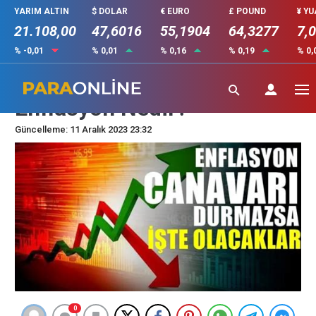
YARIM ALTIN
$ DOLAR
€ EURO
£ POUND
¥ Y
21.108,00
47,6016
55,1904
64,3277
7,
% -0,01
% 0,01
% 0,16
% 0,19
% 0,
Ekonomiye Etkisi Olan
Enflasyon Nedir?
Güncelleme: 11 Aralık 2023 23:32
0