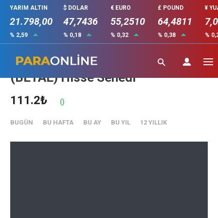
YARIM ALTIN
$ DOLAR
€ EURO
£ POUND
¥ Y
21.798,00
47,7436
55,2510
64,4811
7,
% 2,59
% 0,18
% 0,32
% 0,38
% 0,
BETA ENERJI VE TEKNOLOJI
(BETAE) Hisse Senedi
111.2₺
()
BUGÜN
BU HAFTA
BU AY
BU YIL
12 YILLIK