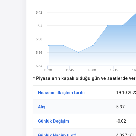
5.42
5.4
5.38
5.36
5.34
15:30
15:45
16:00
16:15
16
* Piyasaların kapalı olduğu gün ve saatlerde ve
Hissenin ilk işlem tarihi
19.10.202
Alış
5.37
Günlük Değişim
-0.02
Günlük Hacim (Lot)
4.027.161