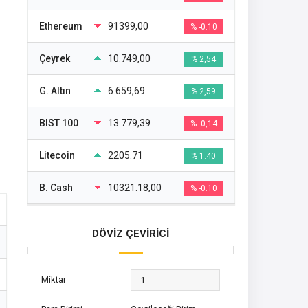
Ethereum
91399,00
% -0.10
Çeyrek
10.749,00
% 2,54
G. Altın
6.659,69
% 2,59
BIST 100
13.779,39
% -0,14
Litecoin
2205.71
% 1.40
B. Cash
10321.18,00
% -0.10
DÖVİZ ÇEVİRİCİ
Miktar