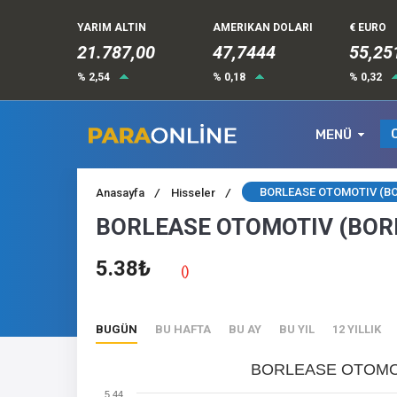
YARIM ALTIN
AMERIKAN DOLARI
€ EURO
21.787,00
47,7444
55,25
% 2,54
% 0,18
% 0,32
MENÜ
BORLEASE OTOMOTIV (BOR
Anasayfa
/
Hisseler
/
BORLEASE OTOMOTIV (BORLS
5.38₺
()
BUGÜN
BU HAFTA
BU AY
BU YIL
12 YILLIK
BORLEASE OTOMOTI
5.44