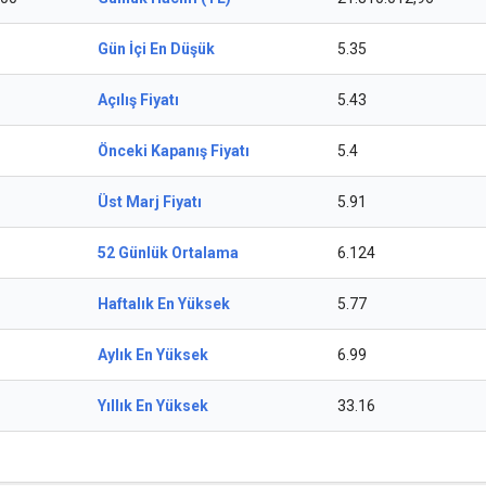
Gün İçi En Düşük
5.35
Açılış Fiyatı
5.43
Önceki Kapanış Fiyatı
5.4
Üst Marj Fiyatı
5.91
52 Günlük Ortalama
6.124
Haftalık En Yüksek
5.77
Aylık En Yüksek
6.99
Yıllık En Yüksek
33.16