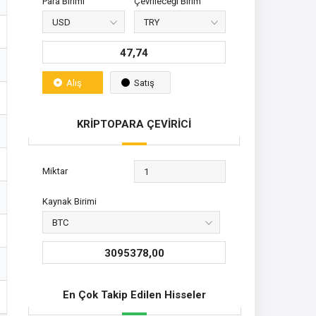
Para Birimi
Çevrileceği Birim
47,74
Alış
Satış
KRİPTOPARA ÇEVİRİCİ
Miktar
Kaynak Birimi
3095378,00
En Çok Takip Edilen Hisseler