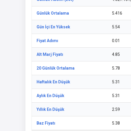
Günlük Ortalama
5.416
Gün İçi En Yüksek
5.54
Fiyat Adımı
0.01
Alt Marj Fiyatı
4.85
20 Günlük Ortalama
5.78
Haftalık En Düşük
5.31
Aylık En Düşük
5.31
Yıllık En Düşük
2.59
Baz Fiyatı
5.38