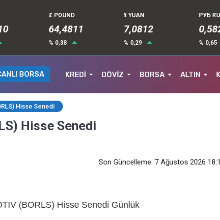
£ POUND
¥ YUAN
РУБ R
15
64,4811
7,0812
0,58
% 0,38
% 0,29
% 0,65
CANLI BORSA
KREDİ
DÖVİZ
BORSA
ALTIN
LS) Hisse Senedi
) Hisse Senedi
Son Güncelleme: 7 Ağustos 2026 18:
V (BORLS) Hisse Senedi Günlük