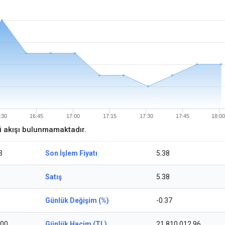
:30
16:45
17:00
17:15
17:30
17:45
18:00
ri akışı bulunmamaktadır.
3
Son İşlem Fiyatı
5.38
Satış
5.38
Günlük Değişim (%)
-0.37
,00
Günlük Hacim (TL)
21.810.012,96