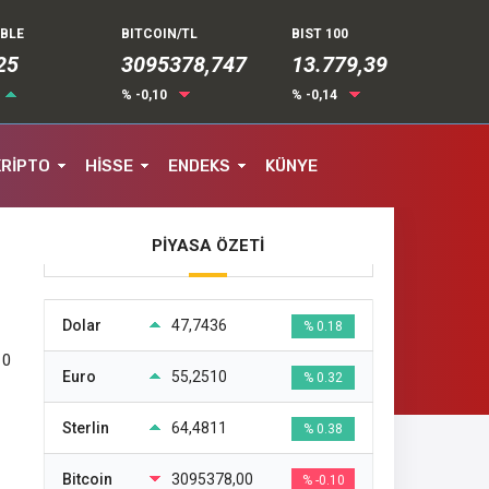
UBLE
BITCOIN/TL
BIST 100
32
3095378,747
13.779,39
% -0,10
% -0,14
KRİPTO
HİSSE
ENDEKS
KÜNYE
PİYASA ÖZETİ
Dolar
47,7436
% 0.18
10
Euro
55,2510
% 0.32
Sterlin
64,4811
% 0.38
Bitcoin
3095378,00
% -0.10