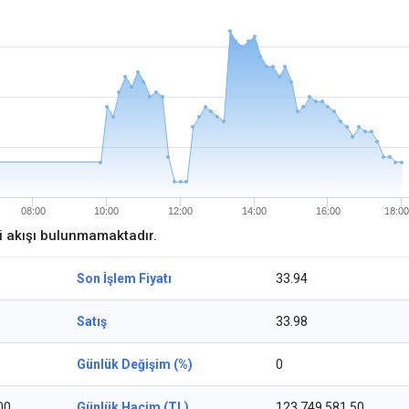
08:00
10:00
12:00
14:00
16:00
18:00
ri akışı bulunmamaktadır.
Son İşlem Fiyatı
33.94
Satış
33.98
Günlük Değişim (%)
0
00
Günlük Hacim (TL)
123.749.581,50