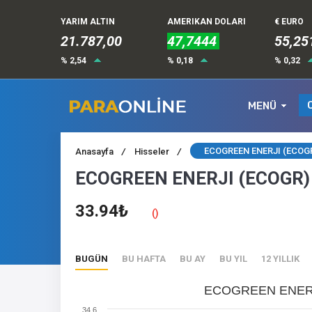
YARIM ALTIN
AMERIKAN DOLARI
€ EURO
21.787,00
47,7444
55,25
% 2,54
% 0,18
% 0,32
MENÜ
ECOGREEN ENERJI (ECOGR
Anasayfa
/
Hisseler
/
ECOGREEN ENERJI (ECOGR) 
33.94₺
()
BUGÜN
BU HAFTA
BU AY
BU YIL
12 YILLIK
ECOGREEN ENERJI
34.6