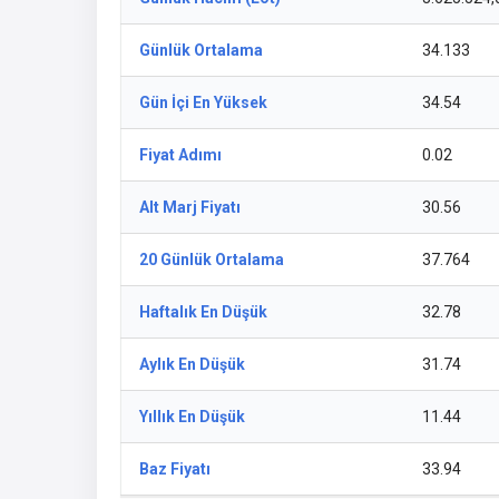
Günlük Ortalama
34.133
Gün İçi En Yüksek
34.54
Fiyat Adımı
0.02
Alt Marj Fiyatı
30.56
20 Günlük Ortalama
37.764
Haftalık En Düşük
32.78
Aylık En Düşük
31.74
Yıllık En Düşük
11.44
Baz Fiyatı
33.94