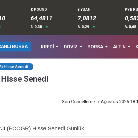
£ POUND
¥ YUAN
РУБ R
10
64,4811
7,0812
0,58
% 0,38
% 0,29
% 0,65
CANLI BORSA
KREDİ
DÖVİZ
BORSA
ALTIN
) Hisse Senedi
Hisse Senedi
Son Güncelleme: 7 Ağustos 2026 18:
 (ECOGR) Hisse Senedi Günlük