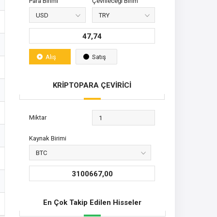
Para Birimi
Çevrileceği Birim
47,74
Alış
Satış
KRİPTOPARA ÇEVİRİCİ
Miktar
Kaynak Birimi
3100667,00
En Çok Takip Edilen Hisseler