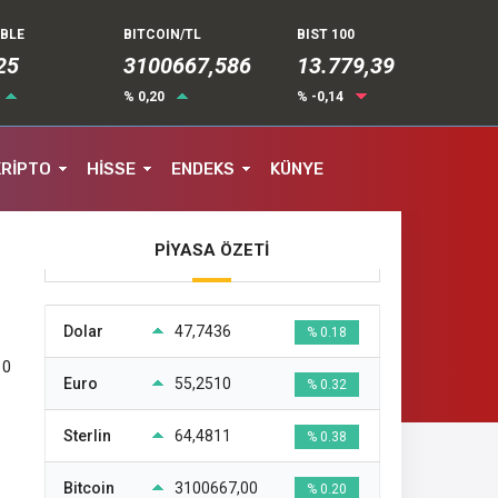
UBLE
BITCOIN/TL
BIST 100
25
3100667,586
13.779,39
% 0,20
% -0,14
KRİPTO
HİSSE
ENDEKS
KÜNYE
PİYASA ÖZETİ
Dolar
47,7436
% 0.18
10
Euro
55,2510
% 0.32
Sterlin
64,4811
% 0.38
Bitcoin
3100667,00
% 0.20