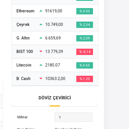
Ethereum
91619,00
% 0.50
Çeyrek
10.749,00
% 2,54
G. Altın
6.659,69
% 2,59
BIST 100
13.779,39
% -0,14
Litecoin
2185.07
% 0.60
B. Cash
10363.2,00
% 1.20
DÖVİZ ÇEVİRİCİ
Miktar