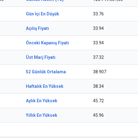
Gün İçi En Düşük
33.76
Açılış Fiyatı
33.94
Önceki Kapanış Fiyatı
33.94
Üst Marj Fiyatı
37.32
52 Günlük Ortalama
38.907
Haftalık En Yüksek
38.34
Aylık En Yüksek
45.72
Yıllık En Yüksek
45.96