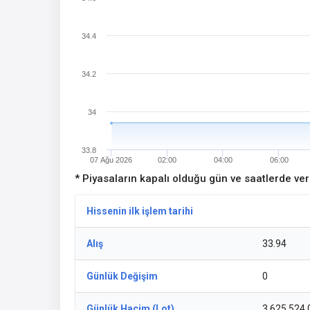
34.4
34.2
34
33.8
07 Ağu 2026
02:00
04:00
06:00
* Piyasaların kapalı olduğu gün ve saatlerde ve
Hissenin ilk işlem tarihi
Alış
33.94
Günlük Değişim
0
Günlük Hacim (Lot)
3.625.524,