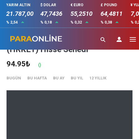
YARIM ALTIN
$ DOLAR
€ EURO
£ POUND
¥ Y
21.787,00
47,7436
55,2510
64,4811
7,
% 2,54
% 0,18
% 0,32
% 0,38
% 0,
HAREKET PROJE TASIMACILIGI
(HRKET) Hisse Senedi
94.95₺
()
BUGÜN
BU HAFTA
BU AY
BU YIL
12 YILLIK