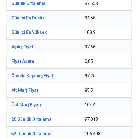
Günlük Ortalama
97.658
Gün İçi En Düşük
94.55
Gün İçi En Yüksek
100.9
Açılış Fiyatı
97.65
Fiyat Adımı
0.05
Önceki Kapanış Fiyatı
97.25
Alt Marj Fiyatı
85.5
Üst Marj Fiyatı
104.4
20 Günlük Ortalama
97.018
52 Günlük Ortalama
105.408