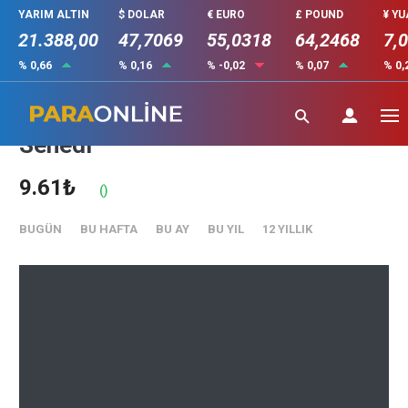
YARIM ALTIN
$ DOLAR
€ EURO
£ POUND
¥ Y
21.388,00
47,7069
55,0318
64,2468
7,
% 0,66
% 0,16
% -0,02
% 0,07
% 0,
KORAY GMYO (KGYO) Hisse
Senedi
9.61₺
()
BUGÜN
BU HAFTA
BU AY
BU YIL
12 YILLIK