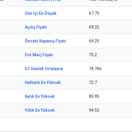
Gün İçi En Düşük
67.75
Açılış Fiyatı
69.25
Önceki Kapanış Fiyatı
69.25
Üst Marj Fiyatı
75.2
52 Günlük Ortalama
74.766
Haftalık En Yüksek
72.7
Aylık En Yüksek
85.95
Yıllık En Yüksek
94.55