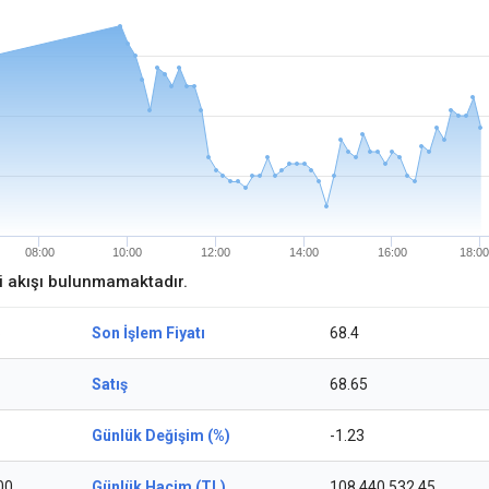
08:00
10:00
12:00
14:00
16:00
18:00
ri akışı bulunmamaktadır.
6
Son İşlem Fiyatı
68.4
Satış
68.65
Günlük Değişim (%)
-1.23
00
Günlük Hacim (TL)
108.440.532,45