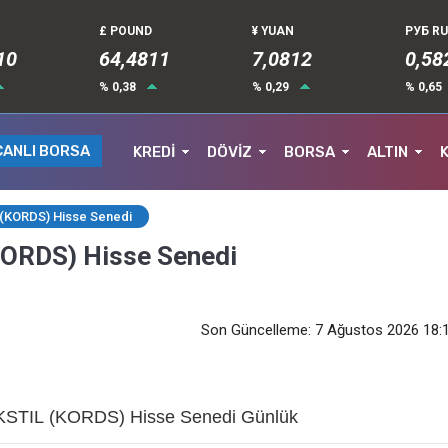
£ POUND
¥ YUAN
РУБ R
14
64,4811
7,0812
0,58
% 0,38
% 0,29
% 0,65
CANLI BORSA
KREDİ
DÖVİZ
BORSA
ALTIN
(KORDS) Hisse Senedi
ORDS) Hisse Senedi
Son Güncelleme: 7 Ağustos 2026 18:
TIL (KORDS) Hisse Senedi Günlük