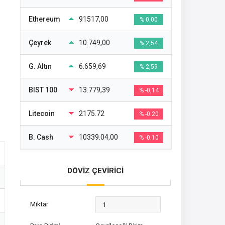
Ethereum
91517,00
% 0.00
Çeyrek
10.749,00
% 2,54
G. Altın
6.659,69
% 2,59
BIST 100
13.779,39
% -0,14
Litecoin
2175.72
% -0.20
B. Cash
10339.04,00
% -0.10
DÖVİZ ÇEVİRİCİ
Miktar