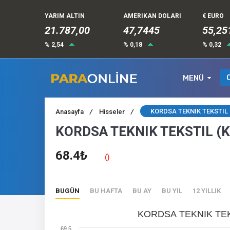
YARIM ALTIN
AMERIKAN DOLARI
€ EURO
21.787,00
47,7445
55,25
% 2,54
% 0,18
% 0,32
MENÜ
KORDSA TEKNIK TEKSTIL 
Anasayfa
/
Hisseler
/
KORDSA TEKNIK TEKSTIL (K
68.4₺
()
BUGÜN
BU HAFTA
BU AY
BU YIL
12 YILLIK
KORDSA TEKNIK TEKS
69.5