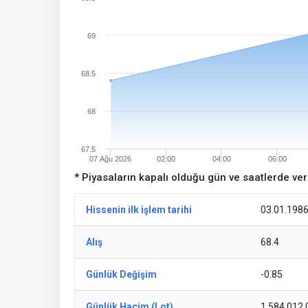
69
68.5
68
67.5
07 Ağu 2026
02:00
04:00
06:00
* Piyasaların kapalı olduğu gün ve saatlerde ve
Hissenin ilk işlem tarihi
03.01.198
Alış
68.4
Günlük Değişim
-0.85
Günlük Hacim (Lot)
1.584.012,