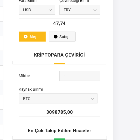
Para Birimi
Çevrileceği Birim
47,74
Alış
Satış
KRİPTOPARA ÇEVİRİCİ
Miktar
Kaynak Birimi
3098785,00
En Çok Takip Edilen Hisseler