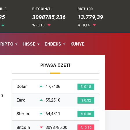
UBLE
BITCOIN/TL
BIST 100
35
3098785,236
13.779,39
% -0,10
% -0,14
KRİPTO
HİSSE
ENDEKS
KÜNYE
PİYASA ÖZETİ
Dolar
47,7436
% 0.18
10
Euro
55,2510
% 0.32
Sterlin
64,4811
% 0.38
Bitcoin
3098785,00
% -0.10