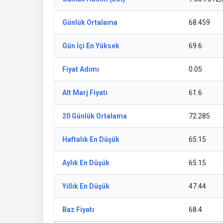
Günlük Ortalama
68.459
Gün İçi En Yüksek
69.6
Fiyat Adımı
0.05
Alt Marj Fiyatı
61.6
20 Günlük Ortalama
72.285
Haftalık En Düşük
65.15
Aylık En Düşük
65.15
Yıllık En Düşük
47.44
Baz Fiyatı
68.4