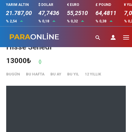
YARIM ALTIN
$ DOLAR
€ EURO
£ POUND
¥ Y
21.787,00
47,7436
55,2510
64,4811
7,
% 2,54
% 0,18
% 0,32
% 0,38
% 0,
LYDIA YESIL ENERJI (LYDYE)
Hisse Senedi
13000₺
()
BUGÜN
BU HAFTA
BU AY
BU YIL
12 YILLIK