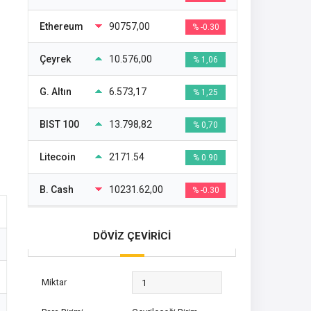
Ethereum
90757,00
% -0.30
Çeyrek
10.576,00
% 1,06
G. Altın
6.573,17
% 1,25
BIST 100
13.798,82
% 0,70
Litecoin
2171.54
% 0.90
B. Cash
10231.62,00
% -0.30
DÖVİZ ÇEVİRİCİ
Miktar