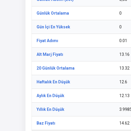
Günlük Ortalama
0
Gün İçi En Yüksek
0
Fiyat Adımı
0.01
Alt Marj Fiyatı
13.16
20 Günlük Ortalama
13.32
Haftalık En Düşük
12.6
Aylık En Düşük
12.13
Yıllık En Düşük
3.998
Baz Fiyatı
14.62