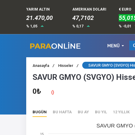
YARIM ALTIN
AMERIKAN DOLARI
€ EURO
21.470,00
47,7102
55,01
% 1,05
% 0,17
% -0,01
MENÜ
SAVUR GMYO (SVGYO) His
Anasayfa
/
Hisseler
/
SAVUR GMYO (SVGYO) Hisse
0₺
()
BUGÜN
BU HAFTA
BU AY
BU YIL
12 YILLIK
SAVUR GMYO (
15