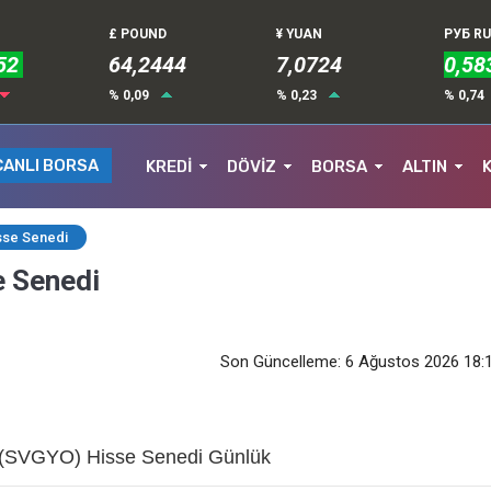
£ POUND
¥ YUAN
РУБ R
52
64,2444
7,0724
0,58
% 0,09
% 0,23
% 0,74
CANLI BORSA
KREDİ
DÖVİZ
BORSA
ALTIN
se Senedi
 Senedi
Son Güncelleme: 6 Ağustos 2026 18:
SVGYO) Hisse Senedi Günlük