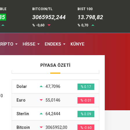
UBLE
BITCOIN/TL
BIST 100
35
3065952,244
13.798,82
% -0,60
% 0,70
KRİPTO
HİSSE
ENDEKS
KÜNYE
PİYASA ÖZETİ
Dolar
47,7096
% 0.17
10
Euro
55,0146
% -0.01
Sterlin
64,2444
% 0.09
Bitcoin
3065952,00
% -0.60