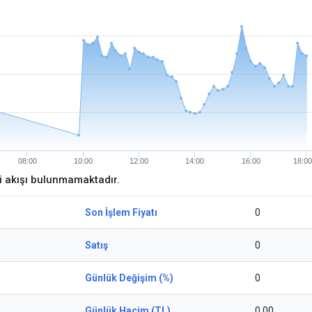
08:00
10:00
12:00
14:00
16:00
18:00
ri akışı bulunmamaktadır.
Son İşlem Fiyatı
0
Satış
0
Günlük Değişim (%)
0
Günlük Hacim (TL)
0,00