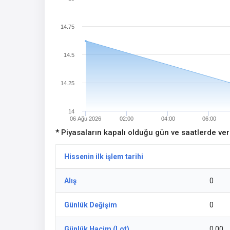
14.75
14.5
14.25
14
06 Ağu 2026
02:00
04:00
06:00
* Piyasaların kapalı olduğu gün ve saatlerde ve
Hissenin ilk işlem tarihi
Alış
0
Günlük Değişim
0
Günlük Hacim (Lot)
0,00