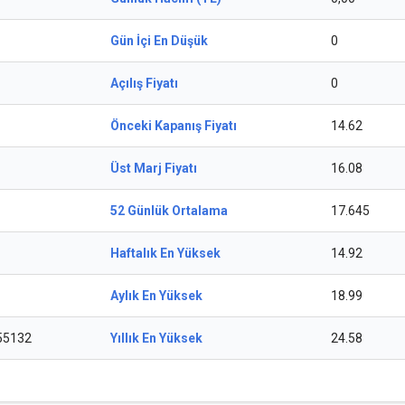
Gün İçi En Düşük
0
Açılış Fiyatı
0
Önceki Kapanış Fiyatı
14.62
Üst Marj Fiyatı
16.08
52 Günlük Ortalama
17.645
Haftalık En Yüksek
14.92
Aylık En Yüksek
18.99
55132
Yıllık En Yüksek
24.58