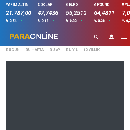
YARIM ALTIN
$ DOLAR
€ EURO
£ POUND
¥ Y
21.787,00
47,7436
55,2510
64,4811
7,
% 2,54
% 0,18
% 0,32
% 0,38
% 0,
₺
()
BUGÜN
BU HAFTA
BU AY
BU YIL
12 YILLIK