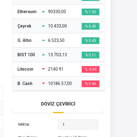
Ethereum
90330,00
% 1.30
Çeyrek
10.433,00
% 0,45
G. Altın
6.523,50
% 0,43
BIST 100
13.703,13
% 0,11
Litecoin
2140.91
% -0.60
B. Cash
10186.57,00
% 0.40
DÖVİZ ÇEVİRİCİ
Miktar