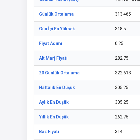
Günlük Ortalama
313.465
Gün İçi En Yüksek
318.5
Fiyat Adımı
0.25
Alt Marj Fiyatı
282.75
20 Günlük Ortalama
322.613
Haftalık En Düşük
305.25
Aylık En Düşük
305.25
Yıllık En Düşük
262.75
Baz Fiyatı
314