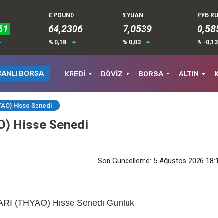
£ POUND
¥ YUAN
РУБ R
61
64,2306
7,0539
0,58
% 0,18
% 0,03
% -0,1
CANLI BORSA
KREDİ
DÖVİZ
BORSA
ALTIN
AO) Hisse Senedi
) Hisse Senedi
Son Güncelleme: 5 Ağustos 2026 18:
I (THYAO) Hisse Senedi Günlük