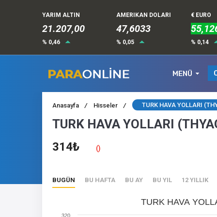
YARIM ALTIN
AMERIKAN DOLARI
€ EURO
21.207,00
47,6033
55,12
% 0,46
% 0,05
% 0,14
MENÜ
TURK HAVA YOLLARI (THY
Anasayfa
/
Hisseler
/
TURK HAVA YOLLARI (THYAO
314₺
()
BUGÜN
BU HAFTA
BU AY
BU YIL
12 YILLIK
TURK HAVA YOLLAR
320