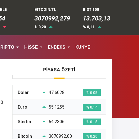
UBLE
BITCOIN/TL
BIST 100
54
3070992,279
13.703,13
3
% 0,20
% 0,11
KRİPTO
HİSSE
ENDEKS
KÜNYE
PİYASA ÖZETİ
Dolar
47,6028
% 0.05
10
Euro
55,1255
% 0.14
Sterlin
64,2306
% 0.18
Bitcoin
3070992,00
% 0.20