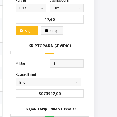
Para Birimi
Çevrileceği Birim
47,60
Alış
Satış
KRİPTOPARA ÇEVİRİCİ
Miktar
Kaynak Birimi
3070992,00
En Çok Takip Edilen Hisseler