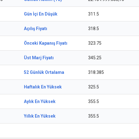
Gün İçi En Düşük
311.5
Açılış Fiyatı
318.5
Önceki Kapanış Fiyatı
323.75
Üst Marj Fiyatı
345.25
52 Günlük Ortalama
318.385
Haftalık En Yüksek
325.5
Aylık En Yüksek
355.5
Yıllık En Yüksek
355.5