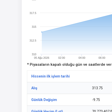
317.5
315
312.5
310
05 Ağu 2026
02:00
04:00
06:00
* Piyasaların kapalı olduğu gün ve saatlerde ve
Hissenin ilk işlem tarihi
Alış
313.75
Günlük Değişim
-9.75
Günlük Hacim (Lot)
70.773.407,