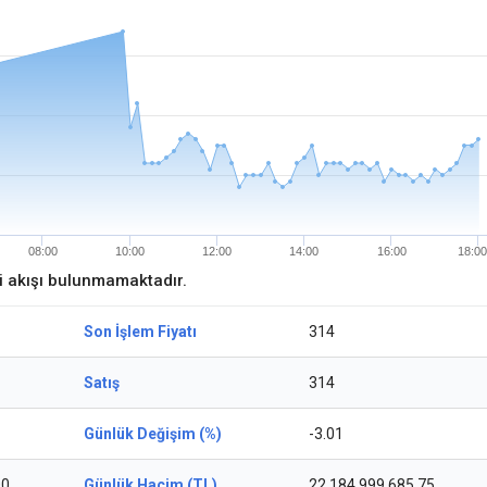
08:00
10:00
12:00
14:00
16:00
18:00
ri akışı bulunmamaktadır.
Son İşlem Fiyatı
314
Satış
314
Günlük Değişim (%)
-3.01
00
Günlük Hacim (TL)
22.184.999.685,75