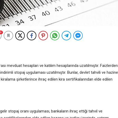
0
rası mevduat hesapları ve katılım hesaplarında uzatılmıştır. Faizlerden
ndirimli stopaj uygulaması uzatılmıştır. Bunlar, devlet tahvili ve hazine
kiralama şirketlerince ihraç edilen kira sertifikalarından elde edilen
elir stopaj oranı uygulaması, bankaların ihraç ettiği tahvil ve
ira sertifikalarından elde edilen kazanç ve iratlar üzerinde, yatırım