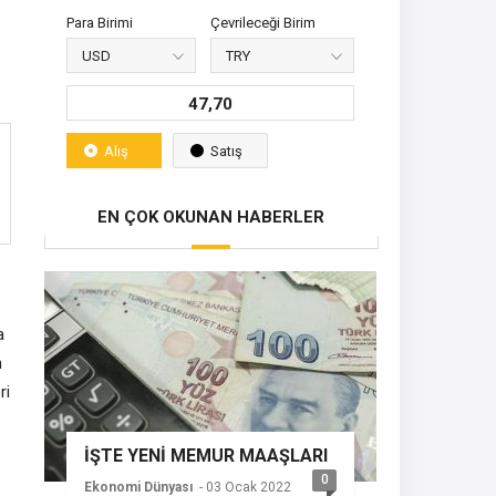
Para Birimi
Çevrileceği Birim
47,70
Alış
Satış
EN ÇOK OKUNAN HABERLER
a
n
ri
İŞTE YENİ MEMUR MAAŞLARI
0
Ekonomi Dünyası
- 03 Ocak 2022