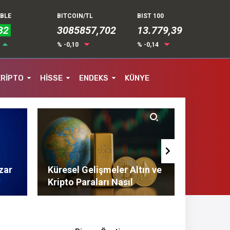
UBLE
BITCOIN/TL
BIST 100
32
3085857,702
13.779,39
% -0,10
% -0,14
KRİPTO
HİSSE
ENDEKS
KÜNYE
zar
Küresel Gelişmeler Altın ve
Finans 
Kripto Paraları Nasıl
Tasarruf
Etkiliyor?
Tavsiyel