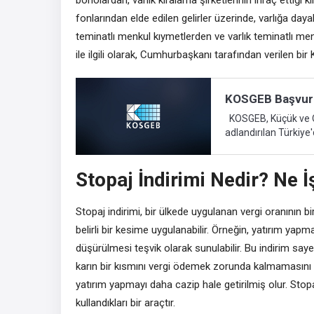
fonlarından elde edilen gelirler üzerinde, varlığa da
teminatlı menkul kıymetlerden ve varlık teminatlı men
ile ilgili olarak, Cumhurbaşkanı tarafından verilen bi
KOSGEB Başvurul
KOSGEB, Küçük ve Orta Ölçekli İşletmeler ve İşletmeler Genel Müdürlüğü olarak
adlandırılan Türkiye
büyümesine yönelik ç
işletme sermayesi kr
Stopaj İndirimi Nedir? Ne İ
marka danışmanlığı gibi hizmetler y
finansal desteği sa
arasında, KOSGEB K
Stopaj indirimi, bir ülkede uygulanan vergi oranının bi
belirli bir kesime uygulanabilir. Örneğin, yatırım yapma
düşürülmesi teşvik olarak sunulabilir. Bu indirim sayes
karın bir kısmını vergi ödemek zorunda kalmamasını sa
yatırım yapmayı daha cazip hale getirilmiş olur. Stop
kullandıkları bir araçtır.