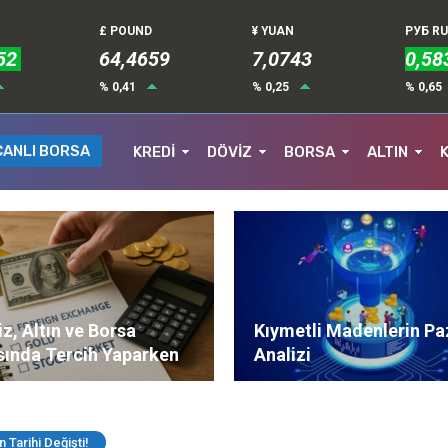
£ POUND
¥ YUAN
РУБ R
52
64,4659
7,0743
0,58
% 0,41
% 0,25
% 0,65
CANLI BORSA
KREDİ
DÖVİZ
BORSA
ALTIN
z, Altın ve Borsa
Kıymetli Madenlerin Pa
sında Tercih Yaparken
Analizi
ere Dikkat Edilmeli?
n Tarihi Değişti!