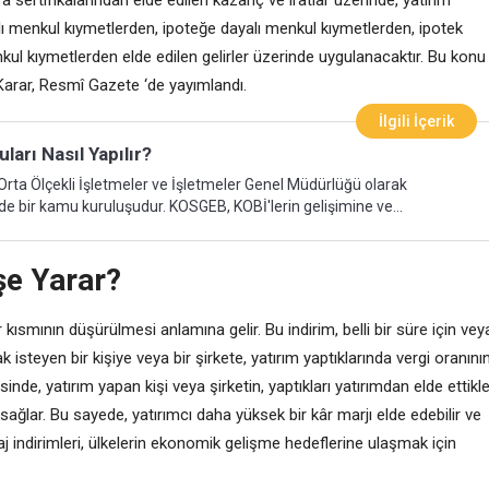
yalı menkul kıymetlerden, ipoteğe dayalı menkul kıymetlerden, ipotek
kul kıymetlerden elde edilen gelirler üzerinde uygulanacaktır. Bu konu
r Karar, Resmî Gazete ‘de yayımlandı.
İlgili İçerik
arı Nasıl Yapılır?
'de bir kamu kuruluşudur. KOSGEB, KOBİ'lerin gelişimine ve
eşitli hizmetler sunmaktadır. Bu hizmetler arasında, yatırım ve
edileri, danışmanlık hizmetleri, eğitim programları ve patent ve
şe Yarar?
er almaktadır. KOSGEB, KOBİ'lerin ihtiyaç duydukları
ğlamak için birçok fon ve program sunmaktadır. Bu programlar
redi Garanti Fonu (KKGF) ve KOSGEB
r kısmının düşürülmesi anlamına gelir. Bu indirim, belli bir süre için vey
k isteyen bir kişiye veya bir şirkete, yatırım yaptıklarında vergi oranını
inde, yatırım yapan kişi veya şirketin, yaptıkları yatırımdan elde ettikle
ğlar. Bu sayede, yatırımcı daha yüksek bir kâr marjı elde edebilir ve
aj indirimleri, ülkelerin ekonomik gelişme hedeflerine ulaşmak için