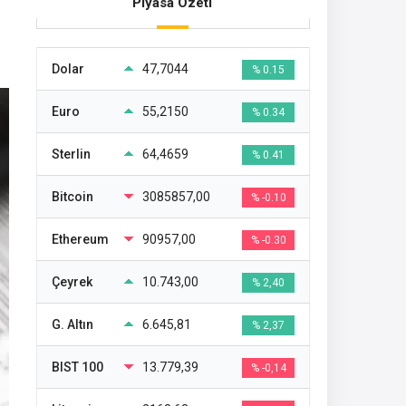
Piyasa Özeti
Dolar
47,7044
% 0.15
Euro
55,2150
% 0.34
Sterlin
64,4659
% 0.41
Bitcoin
3085857,00
% -0.10
Ethereum
90957,00
% -0.30
Çeyrek
10.743,00
% 2,40
G. Altın
6.645,81
% 2,37
BIST 100
13.779,39
% -0,14