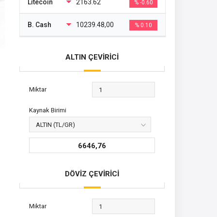
Litecoin
2163.62
% -0.60
B. Cash
10239.48,00
% 0.10
ALTIN ÇEVİRİCİ
Miktar
Kaynak Birimi
6646,76
DÖVİZ ÇEVİRİCİ
Miktar