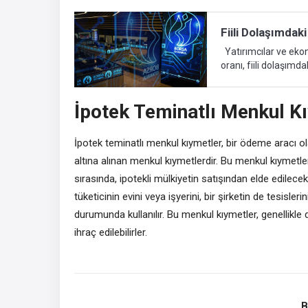
Fiili Dolaşımda
Yatırımcılar ve ekonomi ile ilgilenen kişilerin yorumladığı ve bildiği fiili dolaşımdaki pay
oranı, fiili dolaşımd
piyasa üzerinde işle
işlemlerdeki pay olarak adlandırılabil
İpotek Teminatlı Menkul Kı
pay adedi yükseldiğ
yatırımcıları ilgilendi
Dolaşım Nedir? Fiili
İpotek teminatlı menkul kıymetler, bir ödeme aracı ol
altına alınan menkul kıymetlerdir. Bu menkul kıymetler
sırasında, ipotekli mülkiyetin satışından elde edilecek 
tüketicinin evini veya işyerini, bir şirketin de tesisle
durumunda kullanılır. Bu menkul kıymetler, genellikle d
ihraç edilebilirler.
B