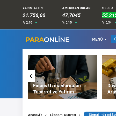
YARIM ALTIN
AMERIKAN DOLARI
€ EURO
21.756,00
47,7045
55,21
% 2,40
% 0,15
% 0,34
MENÜ
Altın ve
Finans Uzmanlarından
Dövi
l
Tasarruf ve Yatırım
Ara
Tavsiyeleri
Nel
Stopaj İndirimi So
Anasayfa
/
Ekonomi Dünyası
/