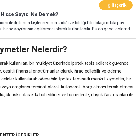
İlgili İçerik
ki Hisse Sayısı Ne Demek?
aki hisse sayılarının açıklaması olarak kullanılabilir. Bu da genel anlamda
m yapan kurumların ve firmaların günlük veya anlık olarak yaptıkları
mektedir. Piyasa üzerinde gerçekleşen dolaşımdaki
ymetler Nelerdir?
inde oranlarda da değişikler meydana gelmektedir ve bu da
ren hisseler ile doğru orantılı olarak farklılık göstermektedir. Fiili
arak kullanılan, bir mülkiyet üzerinde ipotek tesis edilerek güvence
, çeşitli finansal enstrümanlar olarak ihraç edilebilir ve ödeme
gelirler kullanılarak ödenebilir. İpotek teminatlı menkul kıymetler, bir
rini veya araçlarını teminat olarak kullanarak, borç almayı tercih etmesi
üşük riskli olarak kabul edilirler ve bu nedenle, düşük faiz oranları ile
ENZER İÇERİKLER