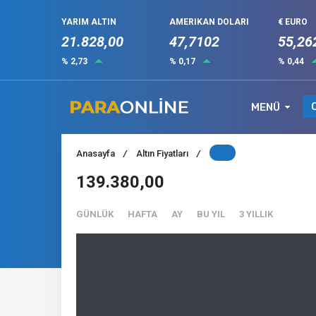
YARIM ALTIN
AMERIKAN DOLARI
€ EURO
21.828,00
47,7102
55,26
% 2,73
% 0,17
% 0,44
MENÜ
Anasayfa
/
Altın Fiyatları
/
139.380,00
GÜNLÜK
HAFTA
AY
BU YIL
3 YILLIK