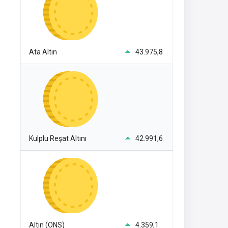
Ata Altın
43.975,8
Kulplu Reşat Altını
42.991,6
Altın (ONS)
4.359,1