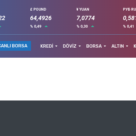
£ POUND
¥ YUAN
РУБ R
22
64,4926
7,0774
0,58
% 0,49
% 0,30
% 0,41
CANLI BORSA
KREDİ
DÖVİZ
BORSA
ALTIN