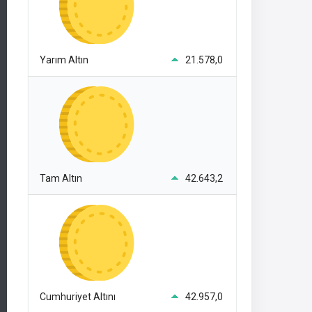
Yarım Altın
21.578,0
Tam Altın
42.643,2
Cumhuriyet Altını
42.957,0