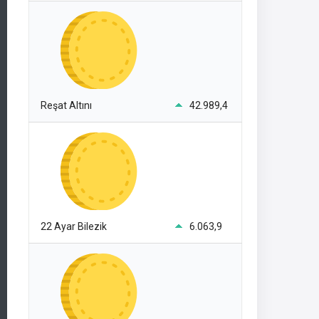
Reşat Altını
42.989,4
22 Ayar Bilezik
6.063,9