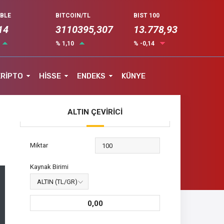
UBLE
BITCOIN/TL
BIST 100
14
3110395,307
13.778,93
% 1,10
% -0,14
KRİPTO
HİSSE
ENDEKS
KÜNYE
ALTIN ÇEVİRİCİ
Miktar
Kaynak Birimi
0,00