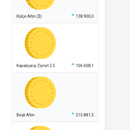
Külçe Altın ($)
138.900,0
Kapalıçarşı Ziynet 2.5
106.608,1
Beşli Altın
215.881,5