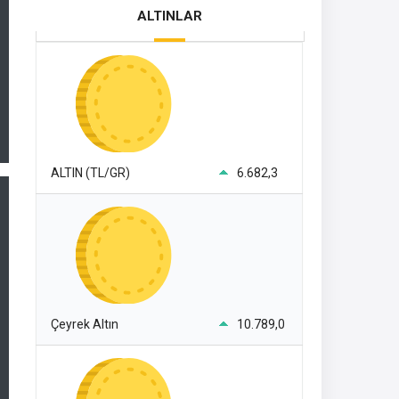
ALTINLAR
ALTIN (TL/GR)
6.682,3
Çeyrek Altın
10.789,0