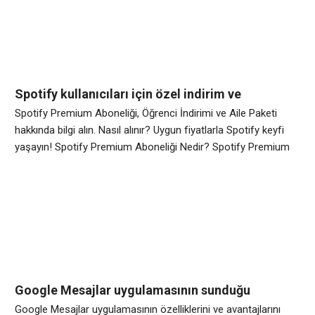
tüketicilerin alışveriş alışkanlıklarını da değiştirmiştir. Eskiden
mağaza mağaza dolaşarak alışveriş yapan insanlar, artık
istedikleri ürünlere birkaç dokunuşla
Spotify kullanıcıları için özel indirim ve
kampanya fırsatları ile ilgili bilgi veren rehber
Spotify Premium Aboneliği, Öğrenci İndirimi ve Aile Paketi
hakkında bilgi alın. Nasıl alınır? Uygun fiyatlarla Spotify keyfi
yaşayın! Spotify Premium Aboneliği Nedir? Spotify Premium
aboneliği, kullanıcılara reklamsız müziklerin, offline dinleme
imkanının ve yüksek kaliteli ses deneyiminin yanı sıra çeşitli
ekstra özellikler sunan bir abonelik hizmetidir. Spotify ücretsiz
hesabı olan kullanıcılar, reklamlar ve sınırlı bir kullanım
Google Mesajlar uygulamasının sunduğu
özellikler ve avantajları
Google Mesajlar uygulamasının özelliklerini ve avantajlarını