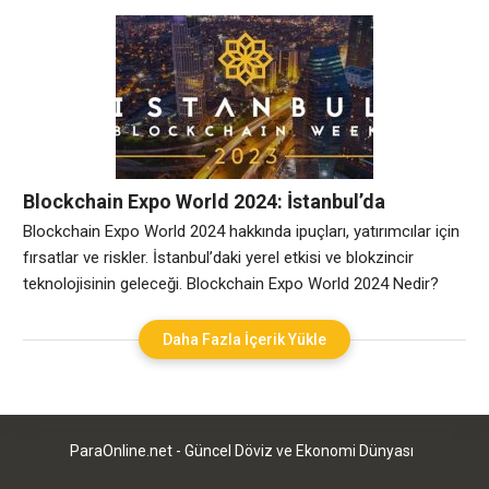
Yatırım Stratejisi Belirleme her yatırımcının başarılı olabilmesi
için önemli bir adımdır. Bu strateji belirlenirken yatırımcının
hedefleri, risk toleransı, likidite durumu gibi faktörler göz
önünde bulundurulmalıdır. Yatırımcılar, kısa vadeli kazanç elde
etmeyi
Blockchain Expo World 2024: İstanbul’da
Blokzincir ve Kripto Paranın Geleceği
Blockchain Expo World 2024 hakkında ipuçları, yatırımcılar için
fırsatlar ve riskler. İstanbul’daki yerel etkisi ve blokzincir
teknolojisinin geleceği. Blockchain Expo World 2024 Nedir?
Blockchain Expo World 2024, blokzincir teknolojisi ve kripto
paraların geleceği hakkında dünyanın dört bir yanından
Daha Fazla İçerik Yükle
uzmanları bir araya getiren prestijli bir etkinliktir. Bu etkinlikte,
blokzincir teknolojisinin gelişimi, kripto para birimlerinin
yaygınlaşması ve
ParaOnline.net - Güncel Döviz ve Ekonomi Dünyası