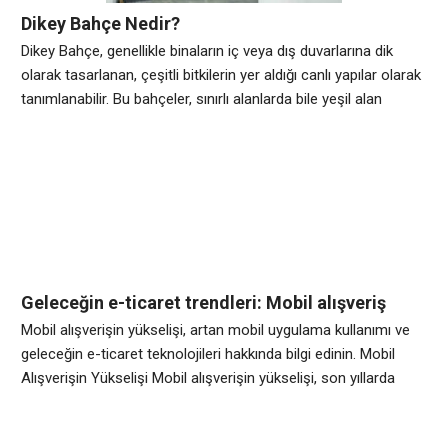
Dikey Bahçe Nedir?
Dikey Bahçe, genellikle binaların iç veya dış duvarlarına dik
olarak tasarlanan, çeşitli bitkilerin yer aldığı canlı yapılar olarak
tanımlanabilir. Bu bahçeler, sınırlı alanlarda bile yeşil alan
yaratma imkanı sunarak, kentsel alanlarda doğayla bağlantıyı
güçlendirir ve estetik bir görünüm sağlar. Dikey Bahçelerin
önemi, özellikle büyük şehirlerdeki yoğun yapılaşma
düşünüldüğünde daha da belirginleşir. Bu bahçeler, hava
kalitesini
Geleceğin e-ticaret trendleri: Mobil alışveriş
deneyiminin geleceği nasıl şekillenecek?
Mobil alışverişin yükselişi, artan mobil uygulama kullanımı ve
geleceğin e-ticaret teknolojileri hakkında bilgi edinin. Mobil
Alışverişin Yükselişi Mobil alışverişin yükselişi, son yıllarda
gittikçe artan bir trend haline gelmiştir. Artan akıllı telefon
kullanımı ve hızla gelişen mobil uygulama teknolojileri,