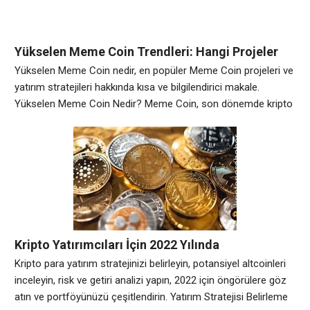
Yükselen Meme Coin Trendleri: Hangi Projeler
Dikkat Çekiyor?
Yükselen Meme Coin nedir, en popüler Meme Coin projeleri ve
yatırım stratejileri hakkında kısa ve bilgilendirici makale.
Yükselen Meme Coin Nedir? Meme Coin, son dönemde kripto
para dünyasında popülerlik kazanan bir türdür. Anonim bir
şekilde oluşturulan bu coin’ler, genellikle ilgi çekici logolar ve
mizahi unsurlar içerir. Yükselen Meme Coin’ler, genellikle düşük
değerli olmalarına rağmen hızla
Kripto Yatırımcıları İçin 2022 Yılında
Kazandıracak Altcoin Önerileri
Kripto para yatırım stratejinizi belirleyin, potansiyel altcoinleri
inceleyin, risk ve getiri analizi yapın, 2022 için öngörülere göz
atın ve portföyünüzü çeşitlendirin. Yatırım Stratejisi Belirleme