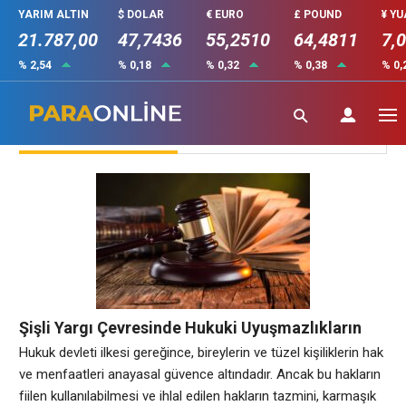
YARIM ALTIN
$ DOLAR
€ EURO
£ POUND
¥ Y
21.787,00
47,7436
55,2510
64,4811
7,
% 2,54
% 0,18
% 0,32
% 0,38
% 0,
Pratik Bilgiler
Şişli Yargı Çevresinde Hukuki Uyuşmazlıkların
Yönetimi ve Vekalet İlişkisi
Hukuk devleti ilkesi gereğince, bireylerin ve tüzel kişiliklerin hak
ve menfaatleri anayasal güvence altındadır. Ancak bu hakların
fiilen kullanılabilmesi ve ihlal edilen hakların tazmini, karmaşık