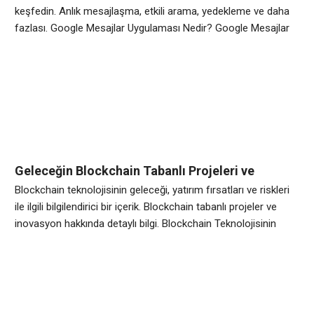
keşfedin. Anlık mesajlaşma, etkili arama, yedekleme ve daha
fazlası. Google Mesajlar Uygulaması Nedir? Google Mesajlar
Uygulaması, Android telefonlar için geliştirilen bir mesajlaşma
uygulamasıdır. Rekabetçi bir alanda yer alan bu uygulama,
kullanıcılara hızlı ve kolay bir mesajlaşma deneyimi sunmayı
amaçlamaktadır. Google’ın geliştirdiği bu uygulama, diğer
mesajlaşma uygulamalarıyla entegre bir şekilde
Geleceğin Blockchain Tabanlı Projeleri ve
Potansiyel Yatırım Fırsatları
Blockchain teknolojisinin geleceği, yatırım fırsatları ve riskleri
ile ilgili bilgilendirici bir içerik. Blockchain tabanlı projeler ve
inovasyon hakkında detaylı bilgi. Blockchain Teknolojisinin
Geleceği Blockchain teknolojisi, günümüzde giderek daha
fazla ilgi çeken bir konu haline gelmiştir. Gelecekte blockchain
teknolojisinin dünya üzerindeki etkisinin artması
beklenmektedir. Bu yenilikçi teknoloji, birçok endüstride büyük
bir devrim yaratabilir. Kripto para birimleri