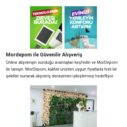
bir mevzuat yapısının doğru işletilmesine bağlıdır. Türkiye’nin
ticari ve idari merkezi konumundaki İstanbul Şişli, hukuki
ihtilafların nicelik ve nitelik bakımından en yoğun yaşandığı
yargı çevrelerinden biridir. Bu bölgedeki uyuşmazlıklar, salt
Mordepom ile Güvenilir Alışveriş
Online alışverişin sunduğu avantajları keşfedin ve MorDepom
ile tanışın. MorDepom, kaliteli ürünleri uygun fiyatlarla hızlı bir
şekilde sunarak alışveriş deneyimini iyileştirmeyi hedefliyor.
Güvenilir alışveriş adımlarını takip ederek, MorDepom
üzerinden kolayca alışveriş yapabilirsiniz. MorDepom’un
sunduğu çeşitli özellikler, kullanıcıların ihtiyaçlarına cevap
vermekte ve memnuniyetlerini artırmaktadır. Ayrıca, güvenli
alışveriş için ipuçları ile kullanıcıların online alışveriş sırasında
karşılaşabilecekleri riskleri