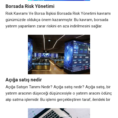
Borsada Risk Yönetimi
Risk Kavramı Ve Borsa İlişkisi Borsada Risk Yönetimi kavramı
günümüzde oldukça önem kazanmıştır. Bu kavram, borsada
yatırım yapanların zarar riskini en aza indirilmesini sağlar.
Ancak, bu süreç oldukça karmaşık olabilir. Borsada yatırım
yapanlar, riski kontrol altında tutmak için çeşitli teknikler
kullanır. Borsa, yatırım yapanların kar elde etmek için
sermayelerini riske atabilecekleri bir piyasadır. Bu risk,
Açığa satış nedir
Açığa Satışın Tanımı Nedir? Açığa satış nedir? Açığa satış, bir
yatırım aracının düşeceği düşüncesiyle o yatırım aracını ödünç
alıp satma işlemidir. Bu işlemi gerçekleştiren taraf, ilerideki bir
tarihte düşüş tahmini yaptığı düşük fiyattan yatırım aracını
satın alacak ve ödünç aldığı yatırım aracını geri ödemez. Bu