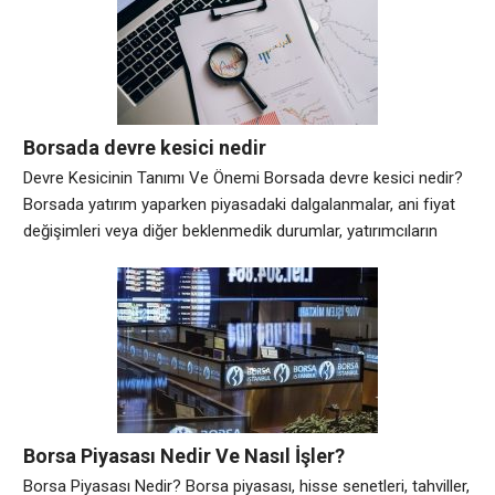
işlem sayesinde yatırımcılar, düşüş tahmini yaptığı bir yatırım
aracından gelir
Borsada devre kesici nedir
Devre Kesicinin Tanımı Ve Önemi Borsada devre kesici nedir?
Borsada yatırım yaparken piyasadaki dalgalanmalar, ani fiyat
değişimleri veya diğer beklenmedik durumlar, yatırımcıların
ciddi zararlar yaşamalarına neden olabilir. Bu nedenle birçok
yatırımcı borsada devre kesici kullanmaktadır. Devre kesici,
anlık olarak borsada yaşanan ani fiyat hareketlerine karşı
yatırımcıları koruyan bir sistemdir. Bu sistemde borsa bazı
belirlenen kurallar
Borsa Piyasası Nedir Ve Nasıl İşler?
Borsa Piyasası Nedir? Borsa piyasası, hisse senetleri, tahviller,