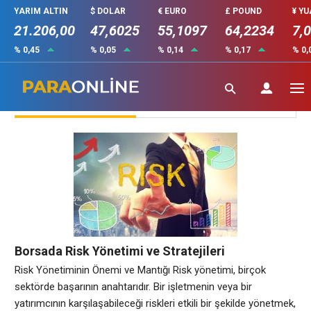
YARIM ALTIN
$ DOLAR
€ EURO
£ POUND
¥ Y
21.206,00
47,6025
55,1097
64,2234
7,
% 0,45
% 0,05
% 0,14
% 0,17
% 0,
Borsa
Borsada Risk Yönetimi ve Stratejileri
Risk Yönetiminin Önemi ve Mantığı Risk yönetimi, birçok
sektörde başarının anahtarıdır. Bir işletmenin veya bir
yatırımcının karşılaşabileceği riskleri etkili bir şekilde yönetmek,