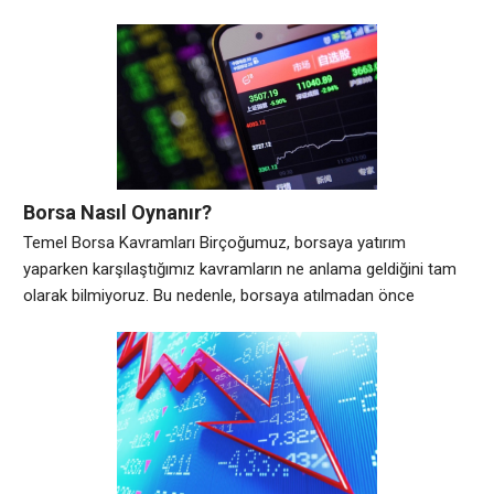
finansal istikrarı ve sürdürülebilirliği sağlamak için önemlidir.
Risk yönetimi, olası riskleri belirleyerek, bu risklerin etkilerini
değerlendirerek ve uygun tedbirler alarak olası kayıpları
minimize etmek için stratejiler geliştirir. Risk yönetiminin temel
amacı, beklenmeyen durumlar
Borsa Nasıl Oynanır?
Temel Borsa Kavramları Birçoğumuz, borsaya yatırım
yaparken karşılaştığımız kavramların ne anlama geldiğini tam
olarak bilmiyoruz. Bu nedenle, borsaya atılmadan önce
bilmemiz gereken temel borsa kavramları hakkında konuşmak
önemlidir. Birinci kavram, hisse senetleridir. Bir şirket, hisse
senetlerini halka açabilir ve bu hisse senetlerinin sahipleri, o
şirketin bir parçası olarak mülkiyet hakkına sahip olurlar. İkinci
kavram, endekslerdir.