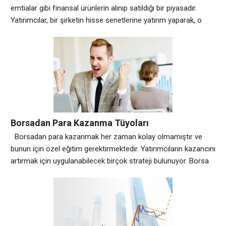
emtialar gibi finansal ürünlerin alınıp satıldığı bir piyasadır.
Yatırımcılar, bir şirketin hisse senetlerine yatırım yaparak, o
şirketin sahibi olmuş olurlar. Borsada işlem yapabilmek için
aracı bir kurumla anlaşmak ve yatırım hesabı açtırmak
gerekmektedir. Borsa Piyasası Nasıl İşler? Alım-Satım
Yöntemi Amaçları İşleyişleri Açık Artırma Piyasada arz-talebi
belirlemek Alıcının
Borsadan Para Kazanma Tüyoları
Borsadan para kazanmak her zaman kolay olmamıştır ve
bunun için özel eğitim gerektirmektedir. Yatırımcıların kazancını
artırmak için uygulanabilecek birçok strateji bulunuyor. Borsa
İşlemlerine Giriş Borsadan para kazanmak için öncelikle
borsanın işleyişini ve işlemleri öğrenmek gerekmektedir.
Yatırımcılar, piyasaların nasıl işlediğini öğrenmeli hangi
emtiaların ve hisselerin ticaret edildiğini öğrenmelidir. Ek
olarak, kazanmanın yanı sıra kaybetme riskinin