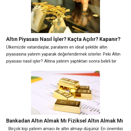
planlamalarını yapmak ve kâr zarar durumlarını hesaplamakta
gerekli durumlarda ileriye dönük planlamalar ile altına yatırım
yapmakta
Altın Piyasası Nasıl İşler? Kaçta Açılır? Kapanır?
Ülkemizde vatandaşlar, paralarını en ideal şekilde altın
piyasasına yatırım yaparak değerlendirmek isterler. Peki Altın
piyasası nasıl işler? Altına yatırım yaptıktan sonra belirli bir
zamanın geçmesi, verimli olması açısından çok önemli
olacaktır. Belirli saat aralığında faaliyet gösteren altın sektörü,
belli oranlar dahilinde iniş ve çıkışları olmaktadır. Altının cinsine
göre; çeyrek altın, yarım altın, tam altın ya
Bankadan Altın Almak Mı Fiziksel Altın Almak Mı
Karlı?
Birçok kişi yatırım amacı ile altın almayı düşünür. En önemlisi