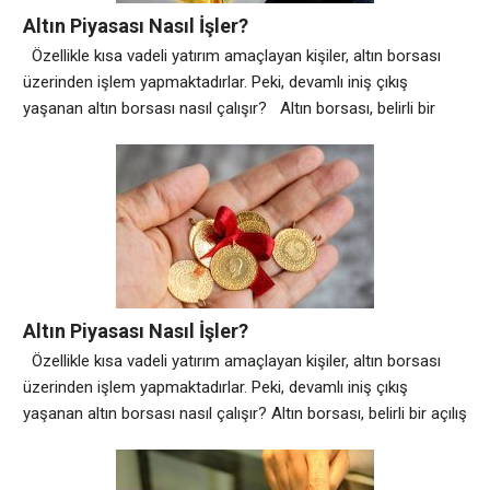
Altın Piyasası Nasıl İşler?
Özellikle kısa vadeli yatırım amaçlayan kişiler, altın borsası
üzerinden işlem yapmaktadırlar. Peki, devamlı iniş çıkış
yaşanan altın borsası nasıl çalışır? Altın borsası, belirli bir
açılış ve kapanış saati üzerinden işlemlerine devam
etmektedir. Bu kapsamda yaşanan dalgalanmalar ile
yatırımcılar planlamalarını yapmak ve kâr zarar durumlarını
hesaplamakta gerekli durumlarda ileriye dönük planlamalar ile
altına yatırım
Altın Piyasası Nasıl İşler?
Özellikle kısa vadeli yatırım amaçlayan kişiler, altın borsası
üzerinden işlem yapmaktadırlar. Peki, devamlı iniş çıkış
yaşanan altın borsası nasıl çalışır? Altın borsası, belirli bir açılış
ve kapanış saati üzerinden işlemlerine devam etmektedir. Bu
kapsamda yaşanan dalgalanmalar ile yatırımcılar