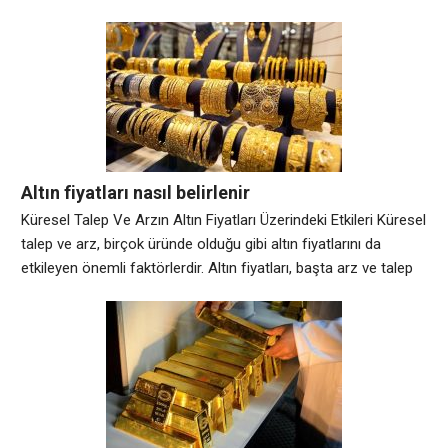
Altın fiyatları nasıl belirlenir
Küresel Talep Ve Arzın Altın Fiyatları Üzerindeki Etkileri Küresel
talep ve arz, birçok üründe olduğu gibi altın fiyatlarını da
etkileyen önemli faktörlerdir. Altın fiyatları, başta arz ve talep
koşulları olmak üzere birçok faktöre bağlı olarak belirlenir. Altın
fiyatlarının belirlenmesindeki faktörler arasında; arz ve talep
koşulları, ABD doları gibi diğer para birimlerinin değeri, Merkez
Bankaları’nın alım