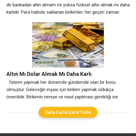
de bankadan altın almam mı yoksa fiziksel altın almak mı daha
karlıdır. Para halinde saklanan birikimler, her geçen zaman
paranın değerinin düşmesi ile birlikte değer kaybına
uğramaktadır. Paranın değeri düşerse saklanılan para değer
kaybına uğrar. Bir yerlere yatırım yaparak biriktirmek daha
faydalı olacaktır. Bunda da akla gelen
Altın Mı Dolar Almak Mı Daha Karlı
Yatırım yapmak her dönemde gündemde olan bir konu
olmuştur. Geleceğin inşası için birikim yapmak oldukça
önemlidir. Birikimin nereye ve nasıl yapılması gerektiği ise
bireysel olarak tercih sebebi olmuştur. Ekonominin günden
güne gösterdiği değişiklik insanlarda bir köşede param olmalı,
Daha Fazla İçerik Yükle
birikim yapmalıyım isteği doğurmaktadır. Ancak çoğu zaman
hangi yöne gideceğini bilemeyen kişiler yanlış kararlar
verebilirler. Altın