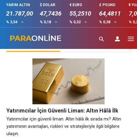
YARIM ALTIN
$ DOLAR
€ EURO
£ POUND
¥ Y
21.787,00
47,7436
55,2510
64,4811
7,
% 2,54
% 0,18
% 0,32
% 0,38
% 0,
Altın
Yatırımcılar İçin Güvenli Liman: Altın Hâlâ İlk
Sırada mı?
Yatırımcılar için güvenli liman: Altın hâlâ ilk sırada mı? Altın
yatırımının avantajları, riskleri ve stratejileriyle ilgili bilgilere
ulaşın.