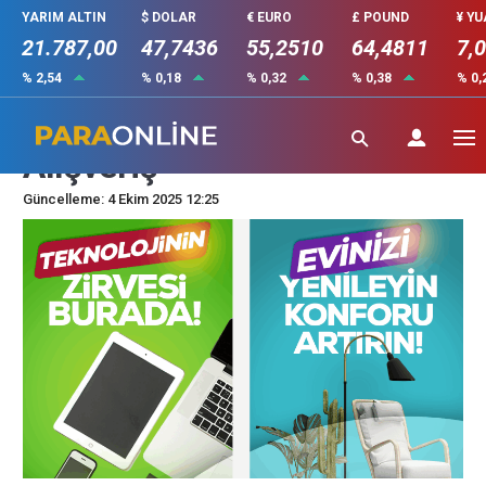
YARIM ALTIN
$ DOLAR
€ EURO
£ POUND
¥ Y
21.787,00
47,7436
55,2510
64,4811
7,
% 2,54
% 0,18
% 0,32
% 0,38
% 0,
Mordepom ile Güvenilir
Alışveriş
Güncelleme: 4 Ekim 2025 12:25