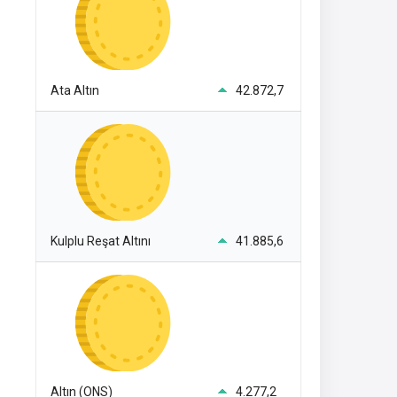
Ata Altın
42.872,7
Kulplu Reşat Altını
41.885,6
Altın (ONS)
4.277,2