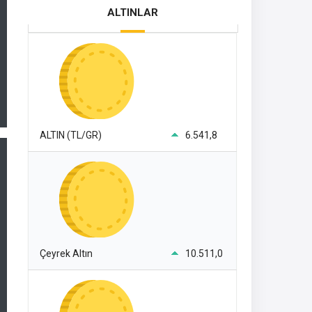
ALTINLAR
ALTIN (TL/GR)
6.541,8
Çeyrek Altın
10.511,0