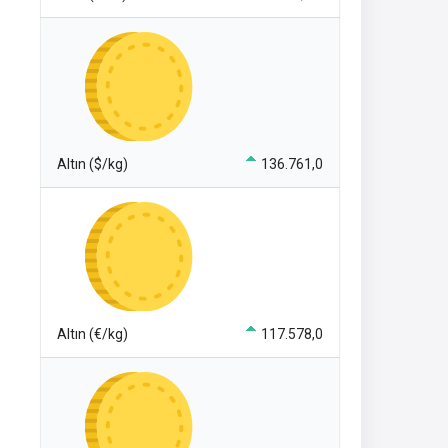
Altın ($/kg)
136.761,0
Altın (€/kg)
117.578,0