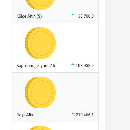
Külçe Altın ($)
135.700,0
Kapalıçarşı Ziynet 2.5
103.933,9
Beşli Altın
210.466,1