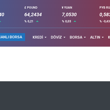
£ POUND
¥ YUAN
РУБ R
40
64,2434
7,0530
0,58
% 0,21
% 0,03
% -0,4
CANLI BORSA
KREDİ
DÖVİZ
BORSA
ALTIN