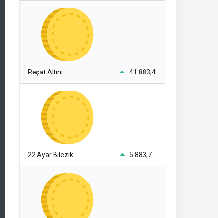
Reşat Altını
41.883,4
22 Ayar Bilezik
5.883,7