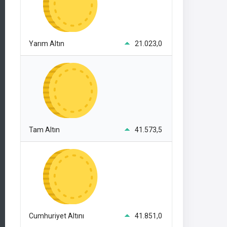
Yarım Altın
21.023,0
Tam Altın
41.573,5
Cumhuriyet Altını
41.851,0