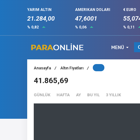
YARIM ALTIN
AMERIKAN DOLARI
€ EURO
21.284,00
47,6001
55,07
% 0,82
% 0,06
% 0,11
MENÜ
Anasayfa
/
Altın Fiyatları
/
41.865,69
GÜNLÜK
HAFTA
AY
BU YIL
3 YILLIK