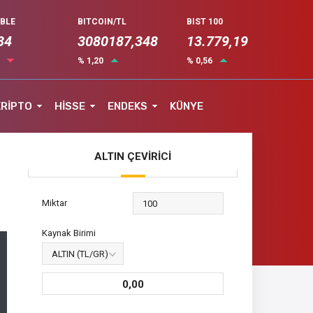
UBLE
BITCOIN/TL
BIST 100
34
3080187,348
13.779,19
3
% 1,20
% 0,56
KRİPTO
HİSSE
ENDEKS
KÜNYE
ALTIN ÇEVİRİCİ
Miktar
Kaynak Birimi
0,00