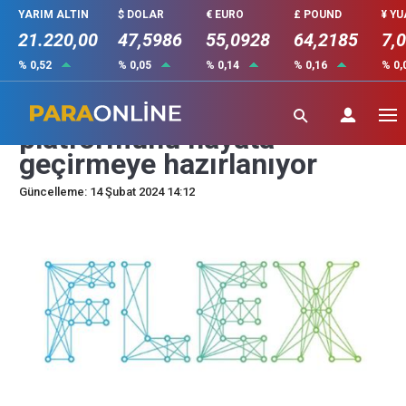
YARIM ALTIN
$ DOLAR
€ EURO
£ POUND
¥ Y
21.220,00
47,5986
55,0928
64,2185
7,
% 0,52
% 0,05
% 0,14
% 0,16
% 0,
AOL, yeni AI destekli haber
platformunu hayata
geçirmeye hazırlanıyor
Güncelleme: 14 Şubat 2024 14:12