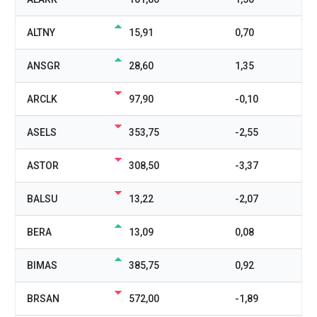
ALTNY
15,91
0,70
ANSGR
28,60
1,35
ARCLK
97,90
-0,10
ASELS
353,75
-2,55
ASTOR
308,50
-3,37
BALSU
13,22
-2,07
BERA
13,09
0,08
BIMAS
385,75
0,92
BRSAN
572,00
-1,89