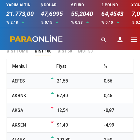
YARIM ALTIN
$ DOLAR
€ EURO
£ POUND
¥ Y
21.773,00
47,6995
55,2040
64,4543
7,
% 2,48
% 0,15
% 0,33
% 0,40
% 0,
Canlı Borsa
BIST TÜMÜ
BIST 100
BIST 50
BIST 30
Menkul
Fiyat
%
AEFES
21,58
0,56
AKBNK
67,40
0,45
AKSA
12,54
-0,87
AKSEN
91,40
-4,99
ALARK
101,80
1,50