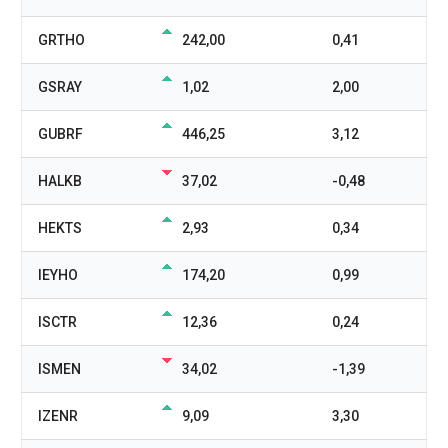
GRTHO
242,00
0,41
GSRAY
1,02
2,00
GUBRF
446,25
3,12
HALKB
37,02
-0,48
HEKTS
2,93
0,34
IEYHO
174,20
0,99
ISCTR
12,36
0,24
ISMEN
34,02
-1,39
IZENR
9,09
3,30