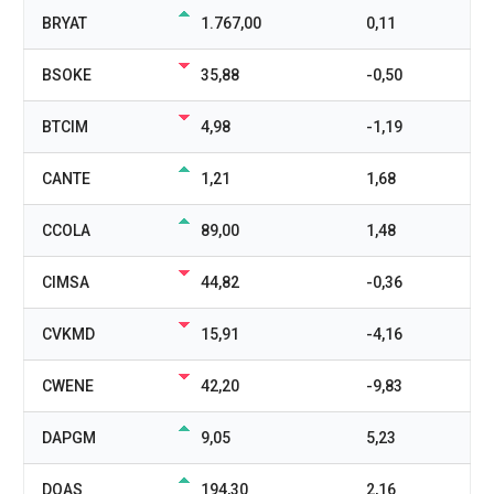
BRYAT
1.767,00
0,11
BSOKE
35,88
-0,50
BTCIM
4,98
-1,19
CANTE
1,21
1,68
CCOLA
89,00
1,48
CIMSA
44,82
-0,36
CVKMD
15,91
-4,16
CWENE
42,20
-9,83
DAPGM
9,05
5,23
DOAS
194,30
2,16