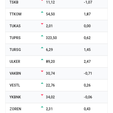
TSKB
11,12
-1,07
TTKOM
54,50
1,87
TUKAS
2,01
0,00
TUPRS
323,50
0,62
TURSG
6,29
1,45
ULKER
89,20
2,47
VAKBN
30,74
-0,71
VESTL
22,76
0,26
YKBNK
34,02
-0,06
ZOREN
2,31
0,43