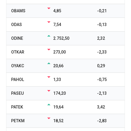
OBAMS
4,85
-0,21
ODAS
7,54
-0,13
ODINE
2.752,50
2,32
OTKAR
273,00
-2,33
OYAKC
20,66
0,29
PAHOL
1,33
-0,75
PASEU
174,20
-2,13
PATEK
19,64
3,42
PETKM
18,52
-2,83