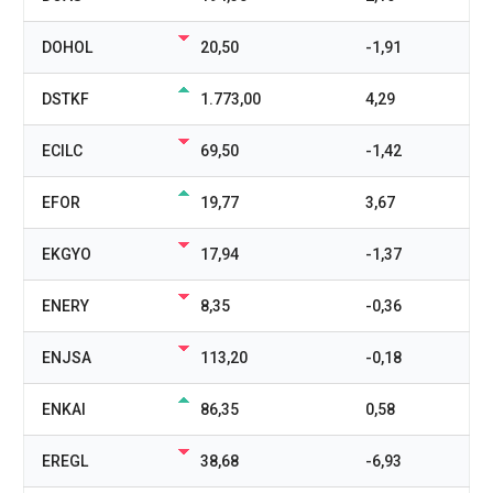
DOHOL
20,50
-1,91
DSTKF
1.773,00
4,29
ECILC
69,50
-1,42
EFOR
19,77
3,67
EKGYO
17,94
-1,37
ENERY
8,35
-0,36
ENJSA
113,20
-0,18
ENKAI
86,35
0,58
EREGL
38,68
-6,93