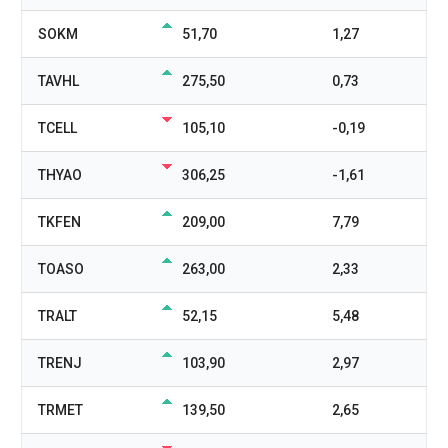
SOKM
51,70
1,27
TAVHL
275,50
0,73
TCELL
105,10
-0,19
THYAO
306,25
-1,61
TKFEN
209,00
7,79
TOASO
263,00
2,33
TRALT
52,15
5,48
TRENJ
103,90
2,97
TRMET
139,50
2,65