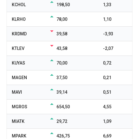
KCHOL
198,50
1,33
KLRHO
78,00
1,10
KRDMD
39,58
-3,93
KTLEV
43,58
-2,07
KUYAS
70,00
0,72
MAGEN
37,50
0,21
MAVI
39,14
0,51
MGROS
654,50
4,55
MIATK
29,72
1,09
MPARK
426,75
6,69