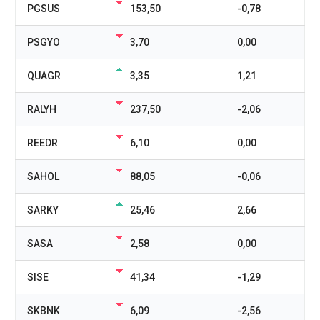
PGSUS
153,50
-0,78
PSGYO
3,70
0,00
QUAGR
3,35
1,21
RALYH
237,50
-2,06
REEDR
6,10
0,00
SAHOL
88,05
-0,06
SARKY
25,46
2,66
SASA
2,58
0,00
SISE
41,34
-1,29
SKBNK
6,09
-2,56