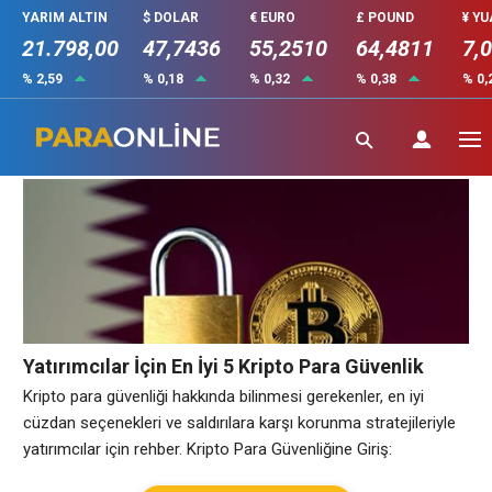
YARIM ALTIN
$ DOLAR
€ EURO
£ POUND
¥ Y
21.798,00
47,7436
55,2510
64,4811
7,
% 2,59
% 0,18
% 0,32
% 0,38
% 0,
blockchain güvenliği
Yatırımcılar İçin En İyi 5 Kripto Para Güvenlik
Yöntemi
Kripto para güvenliği hakkında bilinmesi gerekenler, en iyi
cüzdan seçenekleri ve saldırılara karşı korunma stratejileriyle
yatırımcılar için rehber. Kripto Para Güvenliğine Giriş:
Yatırımcılar İçin Neden Önemli? Kripto para dünyası, büyük bir