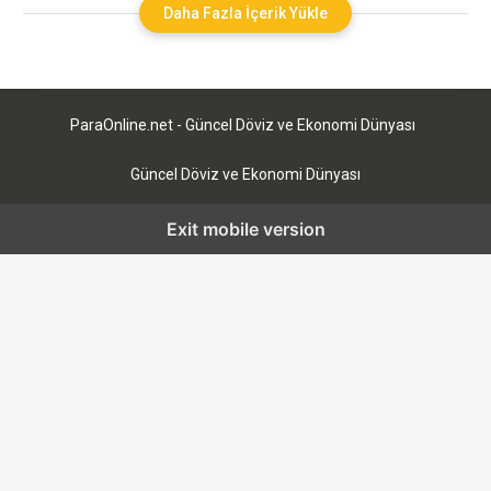
potansiyel sunmasına rağmen, yatırımcılar için bazı ciddi
Daha Fazla İçerik Yükle
güvenlik risklerini de beraberinde getiriyor. Yatırımcılar için
güvenlik, yalnızca varlıklarının korunması değil, aynı zamanda
siber saldırılara ve
ParaOnline.net - Güncel Döviz ve Ekonomi Dünyası
Güncel Döviz ve Ekonomi Dünyası
Exit mobile version