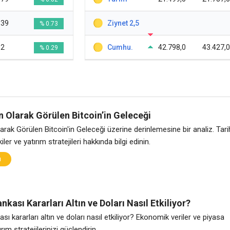
339
Ziynet 2,5
% 0.73
12
Cumhu.
42.798,0
43.427,0
% 0.29
tın Olarak Görülen Bitcoin’in Geleceği
 Olarak Görülen Bitcoin'in Geleceği üzerine derinlemesine bir analiz. Tari
er ve yatırım stratejileri hakkında bilgi edinin.
ı
kası Kararları Altın ve Doları Nasıl Etkiliyor?
ı kararları altın ve doları nasıl etkiliyor? Ekonomik veriler ve piyasa
ırım stratejilerinizi güçlendirin.