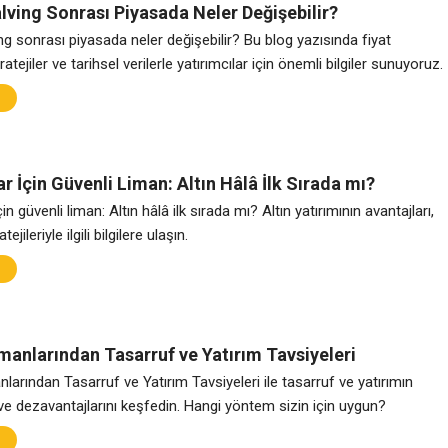
lving Sonrası Piyasada Neler Değişebilir?
ng sonrası piyasada neler değişebilir? Bu blog yazısında fiyat
ratejiler ve tarihsel verilerle yatırımcılar için önemli bilgiler sunuyoruz.
ar İçin Güvenli Liman: Altın Hâlâ İlk Sırada mı?
çin güvenli liman: Altın hâlâ ilk sırada mı? Altın yatırımının avantajları,
tejileriyle ilgili bilgilere ulaşın.
manlarından Tasarruf ve Yatırım Tavsiyeleri
arından Tasarruf ve Yatırım Tavsiyeleri ile tasarruf ve yatırımın
 ve dezavantajlarını keşfedin. Hangi yöntem sizin için uygun?