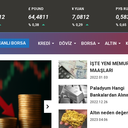
£ POUND
¥ YUAN
РУБ R
12
64,4814
7,0812
0,58
% 0,38
% 0,29
% 0,65
CANLI BORSA
KREDİ
DÖVİZ
BORSA
ALTIN
İŞTE YENİ MEMU
MAAŞLARI
2022.01.03
Paladyum Hangi
Bankalardan Alını
2022.12.26
Altın neden değerl
2023.04.06