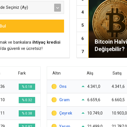
Bul
enli Liman: Altın Hâlâ İlk
Bitcoin Halv
plamak ve bankalara
ihtiyaç kredisi
Değişebilir?
a güvenli ve ücretsiz!
ş
Fark
Altın
Alış
Satış
436
Ons
4.341,0
4.341,6
% 0.18
510
Gram
6.659,6
6.660,5
% 0.32
811
Çeyrek
10.749,0
10.903,0
% 0.38
179
Yarım
21.499,0
21.787,0
% 0.82