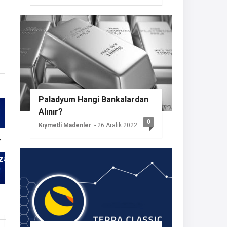
Paladyum Hangi Bankalardan
Alınır?
0
Kıymetli Madenler
- 26 Aralık 2022
zar
Küresel Gelişmeler Altın ve
Finans 
Kripto Paraları Nasıl
Tasarruf
Etkiliyor?
Tavsiyel