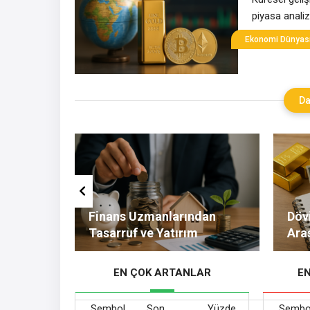
piyasa analiz
Ekonomi Dünyas
Da
Altın ve
Finans Uzmanlarından
Dövi
l
Tasarruf ve Yatırım
Ara
Tavsiyeleri
Nel
EN ÇOK ARTANLAR
E
Sembol
Son
Yüzde
Sembo