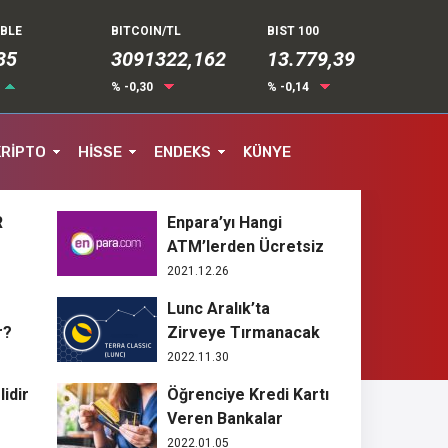
UBLE
BITCOIN/TL
BIST 100
35
3091322,162
13.779,39
% -0,30
% -0,14
KRİPTO
HİSSE
ENDEKS
KÜNYE
R
Enpara’yı Hangi
ATM’lerden Ücretsiz
Kullanabilirim?
2021.12.26
Lunc Aralık’ta
r?
Zirveye Tırmanacak
2022.11.30
idir
Öğrenciye Kredi Kartı
Veren Bankalar
2022.01.05