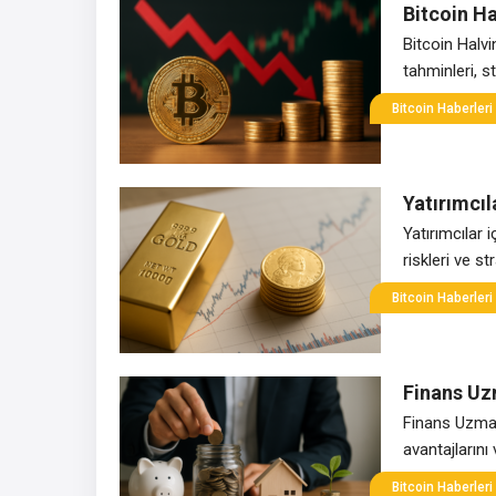
Bitcoin Ha
Bitcoin Halvi
tahminleri, st
Bitcoin Haberleri
Yatırımcıl
Yatırımcılar i
riskleri ve stra
Bitcoin Haberleri
Finans Uz
Finans Uzmanl
avantajlarını
Bitcoin Haberleri