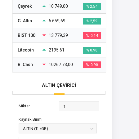
Çeyrek
10.749,00
% 2,54
G. Altın
6.659,69
% 2,59
BIST 100
13.779,39
% -0,14
Litecoin
2195.61
% 0.90
B. Cash
10267.73,00
% -0.90
ALTIN ÇEVİRİCİ
Miktar
Kaynak Birimi