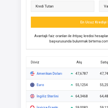
En Ucuz Krediyi 
Yatırımcılar İçin Güv
Avantajlı faiz oranları ile ihtiyaç kredisi hesa
Sırada mı?
başvurusunda bulunmak birtema.com'd
n Kısa Tarihi ve
Döviz
Alış
Satı
Amerikan Doları
47,6787
47,7
Euro
55,1254
55,2
İngiliz Sterlini
64,3468
64,4
İsviçre Frankı
59,0083
59,1