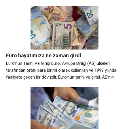
Euro hayatımıza ne zaman girdi
Euro’nun Tarihi Ve Girişi Euro, Avrupa Birliği (AB) ülkeleri
tarafından ortak para birimi olarak kullanılan ve 1999 yılında
faaliyete geçen bir dövizdir. Euro’nun tarihi ve girişi, AB’nin
ekonomik ve siyasi birlik hedefleriyle yakından ilişkilidir. Avrupa
Ekonomik Topluluğu’nun (AET) kuruluşundan bu yana, Avrupa
ülkeleri arasındaki ekonomik entegrasyon çabaları artmış ve
ortak bir para birimi fikri ortaya