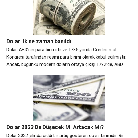
ilgisini artırır ve sonuç olarak doların değerini artırır. Bir diğer
faktör ise ABD’nin para politikasıdır. ABD Merkez
Dolar ilk ne zaman basıldı
Dolar, ABD’nin para birimidir ve 1785 yılında Continental
Kongresi tarafından resmi para birimi olarak kabul edilmiştir.
Ancak, bugünkü modern doların ortaya çıkışı 1792’de, ABD
Kongresi tarafından kabul edilen Coinage Act ile
gerçekleşmiştir. Coinage Act, Amerikan dolarının standart
değerini belirledi ve altın ve gümüş madeni paralarının
damgalandığı yer olan ABD Darphanesi’ni kurdu. Daha önce
kullanılan İspanyol
Dolar 2023 De Düşecek Mi Artacak Mı?
Dolar 2022 yılında ciddi bir artış gösteren döviz birimidir. Bir