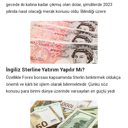
gecede iki katına kadar çıkmış olan dolar, şimdilerde 2023
yılında nasıl olacağı merak konusu oldu. Bilindiği üzere
ülkemizde birçok ürün fiyatı dolar bazlı olarak artmaktadır. Bu
da otomatikman doların ekonomiye etkilediğini gözler önüne
seriyor. Peki, yatırım yapmak isteyenler nasıl yol izlemeli?
Özellikle varını yoğunu yani
İngiliz Sterline Yatırım Yapılır Mı?
Özellikle Forex borsası kapsamında Sterlin biriktirmek oldukça
önemli ve kârlı bir işlem olarak bilinmektedir. Çünkü söz
konusu para birimi dünya üzerinde varsayılan en güçlü yedi
para birimi arasında yer almaktadır. Bu anlamda Dolar ve Euro
gibi, İngiliz Sterlini’ne yatırım yapmak da yatırımcıların aklından
geçen ve yatırım yapma konusunda emin olamadıkları bir konu
olarak görülmektedir. Sterline