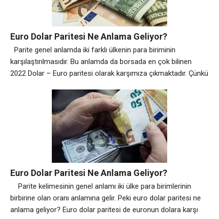
Euro Dolar Paritesi Ne Anlama Geliyor?
Parite genel anlamda iki farklı ülkenin para biriminin
karşılaştırılmasıdır. Bu anlamda da borsada en çok bilinen
2022 Dolar – Euro paritesi olarak karşımıza çıkmaktadır. Çünkü
iki para birimi de hem birbiri üzerinde etkili hem de oldukça
yüksek oranlarda ulusal piyasaları etkileyen para birimleridir.
Tanım, Euro – Dolar paritesi üzerinden devam ettirilecek
olursa bu anlamda
Euro Dolar Paritesi Ne Anlama Geliyor?
Parite kelimesinin genel anlamı iki ülke para birimlerinin
birbirine olan oranı anlamına gelir. Peki euro dolar paritesi ne
anlama geliyor? Euro dolar paritesi de euronun dolara karşı