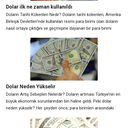
Dolar ilk ne zaman kullanıldı
Doların Tarihi Kökenleri Nedir? Doların tarihi kökenleri, Amerika
Birleşik Devletleri’nde kullanılan resmi para birimi olan doların
nasıl ortaya çıktığını ve geçmişine dayanan bir para birimi
olduğunu açıklar. Doların tarihi kökenleri, Amerikan tarihindeki
önemli gelişmelere ve ekonomik olaylara dayanmaktadır.
Doların kökenleri, 18. yüzyılın sonuna dayanır. Amerika Birleşik
Devletleri’nin bağımsızlık mücadelesi sırasında, Amerikan
kolonileri, İngiliz sterlini yerine
Dolar Neden Yükselir
Doların Artış Sebepleri Nelerdir? Doların artması Türkiye’nin en
büyük ekonomik sorunlarından biri haline geldi. Peki dolar
neden yükselir? Her şeyden önce, para birimleri arasındaki
değişimlere neden olabilecek birçok faktör var. Örneğin, ABD
ekonomisindeki güçlü büyüme, yatırımcıların ABD’ye olan