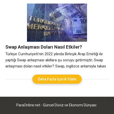
olan değer durumunu göstermektedir. Euro değer kazandıkça
euronun dolara karşı parite oranı artacaktır. Tersi durumda da
parite düşecektir. Likidite oranı oldukça yüksek olan euro dolar
paritesinde,
Swap Anlaşması Doları Nasıl Etkiler?
Türkiye Cumhuriyeti’nin 2022 yılında Birleşik Arap Emirliği ile
yaptığı Swap anlaşması akıllara şu soruyu getirmiştir; Swap
anlaşması doları nasıl etkiler? Swap, ingilizce anlamıyla takas
demektir. Ekonomik piyasalarda ise iki para biriminin ortak bir
kararla belirli vadelerle sabit bir faizle takas edilmesine verilen
Daha Fazla İçerik Yükle
isimdir. Vadeler bitince işlem tersine döner. Bu şekilde döviz
ihtiyacı olanlar, kısa vadede
ParaOnline.net - Güncel Döviz ve Ekonomi Dünyası