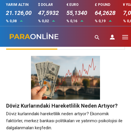
YARIM ALTIN
$ DOLAR
€ EURO
£ POUND
¥ Y
21.126,00
47,5932
55,1340
64,2628
7,
% 0,08
% 0,02
% 0,16
% 0,19
% 0,
Döviz
Döviz Kurlarındaki Hareketlilik Neden Artıyor?
Döviz kurlarındaki hareketlilik neden artıyor? Ekonomik
faktörler, merkez bankası politikaları ve yatırımcı psikolojisi ile
dalgalanmaları keşfedin.