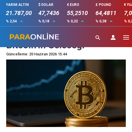
YARIM ALTIN
$ DOLAR
€ EURO
£ POUND
¥ Y
21.787,00
47,7436
55,2510
64,4811
7,
% 2,54
% 0,18
% 0,32
% 0,38
% 0,
Dijital Altın Olarak Görülen
Bitcoin’in Geleceği
Güncelleme: 20 Haziran 2026 15:44