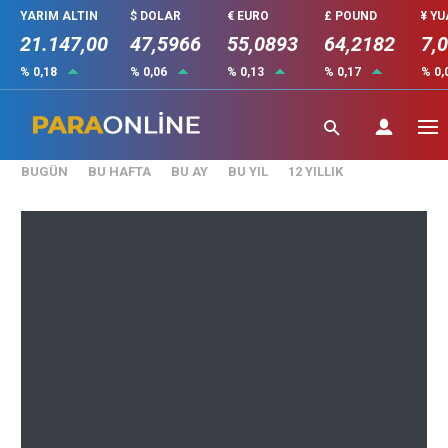
YARIM ALTIN
$ DOLAR
€ EURO
£ POUND
¥ Y
21.147,00
47,5966
55,0893
64,2182
7,
% 0,18
% 0,06
% 0,13
% 0,17
% 0,
₺
(0,00)
BUGÜN
BU HAFTA
BU AY
BU YIL
12 YILLIK