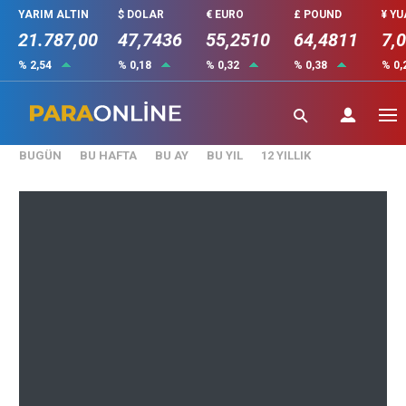
YARIM ALTIN
$ DOLAR
€ EURO
£ POUND
¥ Y
21.787,00
47,7436
55,2510
64,4811
7,
% 2,54
% 0,18
% 0,32
% 0,38
% 0,
₺
()
BUGÜN
BU HAFTA
BU AY
BU YIL
12 YILLIK