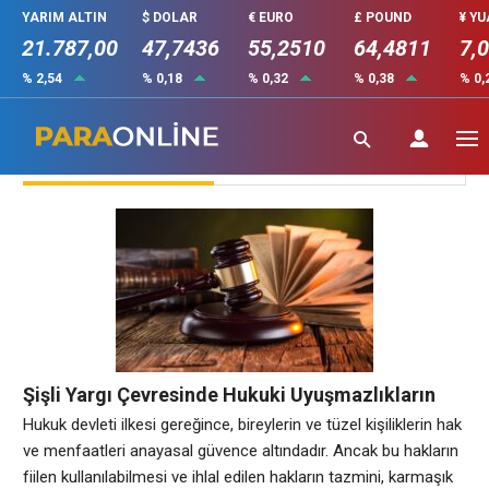
YARIM ALTIN
$ DOLAR
€ EURO
£ POUND
¥ Y
21.787,00
47,7436
55,2510
64,4811
7,
% 2,54
% 0,18
% 0,32
% 0,38
% 0,
Pratik Bilgiler
Şişli Yargı Çevresinde Hukuki Uyuşmazlıkların
Yönetimi ve Vekalet İlişkisi
Hukuk devleti ilkesi gereğince, bireylerin ve tüzel kişiliklerin hak
ve menfaatleri anayasal güvence altındadır. Ancak bu hakların
fiilen kullanılabilmesi ve ihlal edilen hakların tazmini, karmaşık