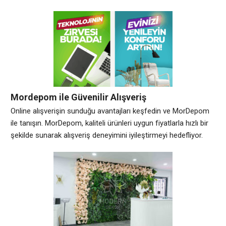
bir mevzuat yapısının doğru işletilmesine bağlıdır. Türkiye’nin
ticari ve idari merkezi konumundaki İstanbul Şişli, hukuki
ihtilafların nicelik ve nitelik bakımından en yoğun yaşandığı
yargı çevrelerinden biridir. Bu bölgedeki uyuşmazlıklar, salt
Mordepom ile Güvenilir Alışveriş
Online alışverişin sunduğu avantajları keşfedin ve MorDepom
ile tanışın. MorDepom, kaliteli ürünleri uygun fiyatlarla hızlı bir
şekilde sunarak alışveriş deneyimini iyileştirmeyi hedefliyor.
Güvenilir alışveriş adımlarını takip ederek, MorDepom
üzerinden kolayca alışveriş yapabilirsiniz. MorDepom’un
sunduğu çeşitli özellikler, kullanıcıların ihtiyaçlarına cevap
vermekte ve memnuniyetlerini artırmaktadır. Ayrıca, güvenli
alışveriş için ipuçları ile kullanıcıların online alışveriş sırasında
karşılaşabilecekleri riskleri