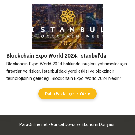
Yatırım Stratejisi Belirleme her yatırımcının başarılı olabilmesi
için önemli bir adımdır. Bu strateji belirlenirken yatırımcının
hedefleri, risk toleransı, likidite durumu gibi faktörler göz
önünde bulundurulmalıdır. Yatırımcılar, kısa vadeli kazanç elde
etmeyi
Blockchain Expo World 2024: İstanbul’da
Blokzincir ve Kripto Paranın Geleceği
Blockchain Expo World 2024 hakkında ipuçları, yatırımcılar için
fırsatlar ve riskler. İstanbul’daki yerel etkisi ve blokzincir
teknolojisinin geleceği. Blockchain Expo World 2024 Nedir?
Blockchain Expo World 2024, blokzincir teknolojisi ve kripto
paraların geleceği hakkında dünyanın dört bir yanından
Daha Fazla İçerik Yükle
uzmanları bir araya getiren prestijli bir etkinliktir. Bu etkinlikte,
blokzincir teknolojisinin gelişimi, kripto para birimlerinin
yaygınlaşması ve
ParaOnline.net - Güncel Döviz ve Ekonomi Dünyası