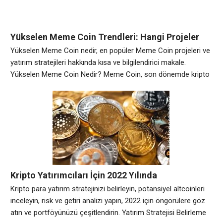
Yükselen Meme Coin Trendleri: Hangi Projeler
Dikkat Çekiyor?
Yükselen Meme Coin nedir, en popüler Meme Coin projeleri ve
yatırım stratejileri hakkında kısa ve bilgilendirici makale.
Yükselen Meme Coin Nedir? Meme Coin, son dönemde kripto
para dünyasında popülerlik kazanan bir türdür. Anonim bir
şekilde oluşturulan bu coin’ler, genellikle ilgi çekici logolar ve
mizahi unsurlar içerir. Yükselen Meme Coin’ler, genellikle düşük
değerli olmalarına rağmen hızla
Kripto Yatırımcıları İçin 2022 Yılında
Kazandıracak Altcoin Önerileri
Kripto para yatırım stratejinizi belirleyin, potansiyel altcoinleri
inceleyin, risk ve getiri analizi yapın, 2022 için öngörülere göz
atın ve portföyünüzü çeşitlendirin. Yatırım Stratejisi Belirleme