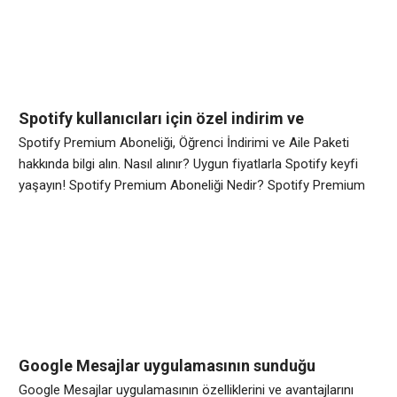
tüketicilerin alışveriş alışkanlıklarını da değiştirmiştir. Eskiden
mağaza mağaza dolaşarak alışveriş yapan insanlar, artık
istedikleri ürünlere birkaç dokunuşla
Spotify kullanıcıları için özel indirim ve
kampanya fırsatları ile ilgili bilgi veren rehber
Spotify Premium Aboneliği, Öğrenci İndirimi ve Aile Paketi
hakkında bilgi alın. Nasıl alınır? Uygun fiyatlarla Spotify keyfi
yaşayın! Spotify Premium Aboneliği Nedir? Spotify Premium
aboneliği, kullanıcılara reklamsız müziklerin, offline dinleme
imkanının ve yüksek kaliteli ses deneyiminin yanı sıra çeşitli
ekstra özellikler sunan bir abonelik hizmetidir. Spotify ücretsiz
hesabı olan kullanıcılar, reklamlar ve sınırlı bir kullanım
Google Mesajlar uygulamasının sunduğu
özellikler ve avantajları
Google Mesajlar uygulamasının özelliklerini ve avantajlarını