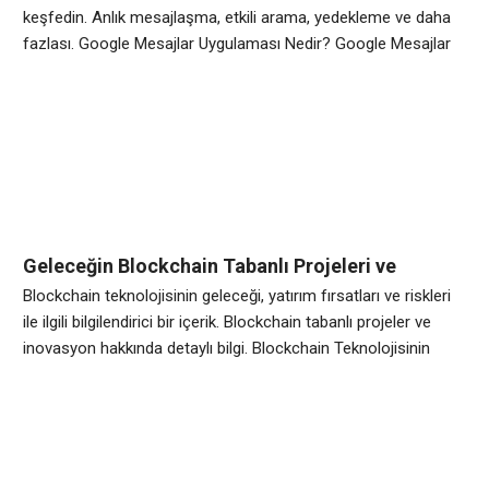
keşfedin. Anlık mesajlaşma, etkili arama, yedekleme ve daha
fazlası. Google Mesajlar Uygulaması Nedir? Google Mesajlar
Uygulaması, Android telefonlar için geliştirilen bir mesajlaşma
uygulamasıdır. Rekabetçi bir alanda yer alan bu uygulama,
kullanıcılara hızlı ve kolay bir mesajlaşma deneyimi sunmayı
amaçlamaktadır. Google’ın geliştirdiği bu uygulama, diğer
mesajlaşma uygulamalarıyla entegre bir şekilde
Geleceğin Blockchain Tabanlı Projeleri ve
Potansiyel Yatırım Fırsatları
Blockchain teknolojisinin geleceği, yatırım fırsatları ve riskleri
ile ilgili bilgilendirici bir içerik. Blockchain tabanlı projeler ve
inovasyon hakkında detaylı bilgi. Blockchain Teknolojisinin
Geleceği Blockchain teknolojisi, günümüzde giderek daha
fazla ilgi çeken bir konu haline gelmiştir. Gelecekte blockchain
teknolojisinin dünya üzerindeki etkisinin artması
beklenmektedir. Bu yenilikçi teknoloji, birçok endüstride büyük
bir devrim yaratabilir. Kripto para birimleri