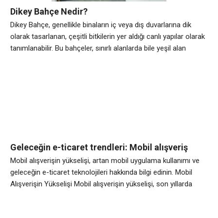
Dikey Bahçe Nedir?
Dikey Bahçe, genellikle binaların iç veya dış duvarlarına dik
olarak tasarlanan, çeşitli bitkilerin yer aldığı canlı yapılar olarak
tanımlanabilir. Bu bahçeler, sınırlı alanlarda bile yeşil alan
yaratma imkanı sunarak, kentsel alanlarda doğayla bağlantıyı
güçlendirir ve estetik bir görünüm sağlar. Dikey Bahçelerin
önemi, özellikle büyük şehirlerdeki yoğun yapılaşma
düşünüldüğünde daha da belirginleşir. Bu bahçeler, hava
kalitesini
Geleceğin e-ticaret trendleri: Mobil alışveriş
deneyiminin geleceği nasıl şekillenecek?
Mobil alışverişin yükselişi, artan mobil uygulama kullanımı ve
geleceğin e-ticaret teknolojileri hakkında bilgi edinin. Mobil
Alışverişin Yükselişi Mobil alışverişin yükselişi, son yıllarda
gittikçe artan bir trend haline gelmiştir. Artan akıllı telefon
kullanımı ve hızla gelişen mobil uygulama teknolojileri,