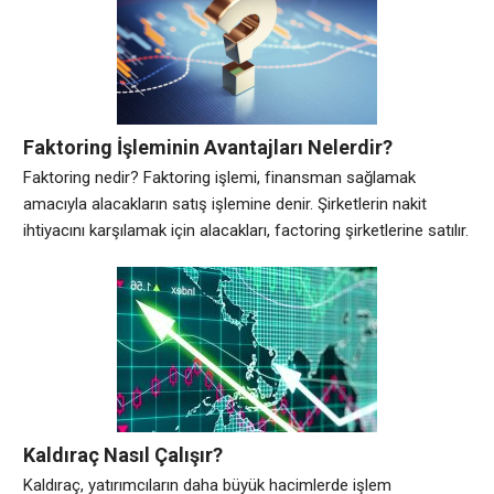
işlemleri benzer görünebilir, ancak aralarında temel farklılıklar
vardır. Havale işlemi de bir bankadan diğerine
Faktoring İşleminin Avantajları Nelerdir?
Faktoring nedir? Faktoring işlemi, finansman sağlamak
amacıyla alacakların satış işlemine denir. Şirketlerin nakit
ihtiyacını karşılamak için alacakları, factoring şirketlerine satılır.
Alıcılar ise alacakları yeni sahibine öderler. Factoring işlemi
genellikle B2B şirketler arasında yapılmaktadır. Faktoring
işleminin temel unsurları nedir? Factoring işlemi üç temel
unsurdan oluşur. İlk olarak, alacakların satıldığı tarih belirlenir.
İkinci olarak, factoring şirketine ne
Kaldıraç Nasıl Çalışır?
Kaldıraç, yatırımcıların daha büyük hacimlerde işlem