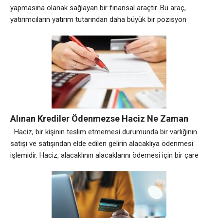
yapmasına olanak sağlayan bir finansal araçtır. Bu araç,
yatırımcıların yatırım tutarından daha büyük bir pozisyon
oluşturmalarına izin verir, böylece potansiyel kazançlarını
artırır. Ancak, kaldıraç aynı zamanda kayıpları da artırabilir.
İşlemler yapılırken yatırılan teminatın birkaç katına kadar işlem
yapılabilen kaldıraç, yatırımcıları yüksek getiriler için tercih
edilen bir araç haline getirir.
Alınan Krediler Ödenmezse Haciz Ne Zaman
Başlar?
Haciz, bir kişinin teslim etmemesi durumunda bir varlığının
satışı ve satışından elde edilen gelirin alacaklıya ödenmesi
işlemidir. Haciz, alacaklının alacaklarını ödemesi için bir çare
olarak kullanılabilir. Krediler Ödenmezse Haciz Ne Zaman
Başlar? Krediler ödenmezse, alacaklı banka veya finans
kuruluşu tarafından haciz işlemlerine başlanabilir. Ancak haciz
işlemlerine başlanmadan önce, alacaklının borçluya bir ödeme
çağrısı yapması