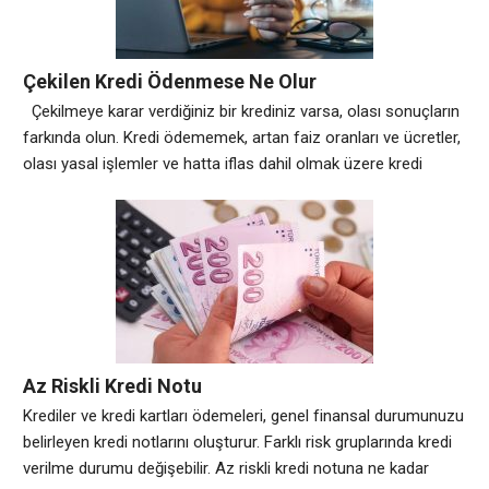
Çekilen Kredi Ödenmese Ne Olur
Çekilmeye karar verdiğiniz bir krediniz varsa, olası sonuçların
farkında olun. Kredi ödememek, artan faiz oranları ve ücretler,
olası yasal işlemler ve hatta iflas dahil olmak üzere kredi
puanınız için ciddi sonuçlar doğurabilir. İşte kredi ödememenin
hayatınızı etkileyebileceği yollardan sadece birkaçı; Kredi
Puanınız Bir Darbe Alabilir Mevcut bir borcunuz veya hala
ödenmemiş kredileriniz varsa, çekilen
Az Riskli Kredi Notu
Krediler ve kredi kartları ödemeleri, genel finansal durumunuzu
belirleyen kredi notlarını oluşturur. Farklı risk gruplarında kredi
verilme durumu değişebilir. Az riskli kredi notuna ne kadar