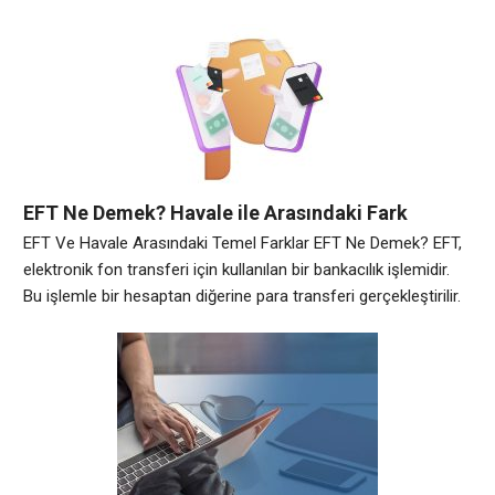
alacakları, factoring şirketlerine satılır. Alıcılar ise alacakları
yeni sahibine öderler. Factoring işlemi genellikle B2B şirketler
arasında yapılmaktadır. Faktoring işleminin temel unsurları
nedir? Factoring işlemi üç temel unsurdan oluşur. İlk olarak,
alacakların satıldığı tarih belirlenir. İkinci
EFT Ne Demek? Havale ile Arasındaki Fark
EFT Ve Havale Arasındaki Temel Farklar EFT Ne Demek? EFT,
elektronik fon transferi için kullanılan bir bankacılık işlemidir.
Bu işlemle bir hesaptan diğerine para transferi gerçekleştirilir.
EFT, bankalar arasında gerçekleştirildiği için bu işlem için iki
farklı banka hesabına ihtiyaç duyulur. Havale ile Arasındaki
Fark EFT ve havale işlemleri benzer görünebilir, ancak
aralarında temel farklılıklar vardır.