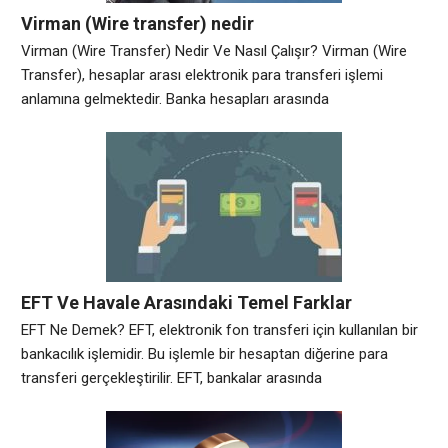
Virman (Wire transfer) nedir
Virman (Wire Transfer) Nedir Ve Nasıl Çalışır? Virman (Wire
Transfer), hesaplar arası elektronik para transferi işlemi
anlamına gelmektedir. Banka hesapları arasında
gerçekleştirilen para transferlerinde sıklıkla kullanılan bir
yöntemdir. Genellikle havale işleminden daha maliyetli bir işlem
olmakla birlikte, işlem süresi daha kısadır ve yurtdışı
transferlerde tercih edilen bir yöntemdir. Ancak virman işlemi
yaparken dikkat edilmesi gereken
EFT Ve Havale Arasındaki Temel Farklar
EFT Ne Demek? EFT, elektronik fon transferi için kullanılan bir
bankacılık işlemidir. Bu işlemle bir hesaptan diğerine para
transferi gerçekleştirilir. EFT, bankalar arasında
gerçekleştirildiği için bu işlem için iki farklı banka hesabına
ihtiyaç duyulur. Havale ile Arasındaki Fark EFT ve havale