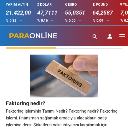
YARIM ALTIN
$ DOLAR
€ EURO
£ POUND
¥ Y
21.422,00
47,7111
55,0351
64,2587
7,
% 0,82
% 0,16
% 0,00
% 0,09
% 0,
Bankacılık Sektörü
Faktoring nedir?
Faktoring İşleminin Tanımı Nedir? Faktoring nedir? Faktoring
işlemi, finansman sağlamak amacıyla alacakların satış
işlemine denir. Şirketlerin nakit ihtiyacını karşılamak için