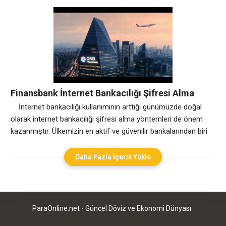
kredi çıkabilir? ve benzeri sorular bu aşamada kredi almak
isteyenler merak ettiği konulardır. Findeks üzerinden rahatlık
görülebilen kredi notları, finans sektöründe kredi alabilme
olasılığınızı ve de ne kadar kredi alabileceğinizi
Finansbank İnternet Bankacılığı Şifresi Alma
Yöntemleri
İnternet bankacılığı kullanımının arttığı günümüzde doğal
olarak internet bankacılığı şifresi alma yöntemleri de önem
kazanmıştır. Ülkemizin en aktif ve güvenilir bankalarından biri
olan Finansbank’ta da internet bankacılığı şifresi almak
oldukça kolay ve alternatifli yollara sahiptir. Bankacılık
Daha Fazla İçerik Yükle
sektöründe şifre kavramı, günümüzde teknoloji hırsızlıklarının
artması ile daha da önem kazanmıştır. Finans şifre nedir?
finansbank internet
ParaOnline.net - Güncel Döviz ve Ekonomi Dünyası