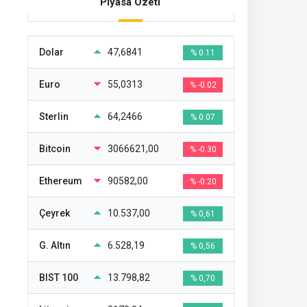
Piyasa Özeti
Dolar
47,6841
% 0.11
Euro
55,0313
% -0.02
Sterlin
64,2466
% 0.07
Bitcoin
3066621,00
% -0.30
Ethereum
90582,00
% -0.20
Çeyrek
10.537,00
% 0,61
G. Altın
6.528,19
% 0,56
BIST 100
13.798,82
% 0,70