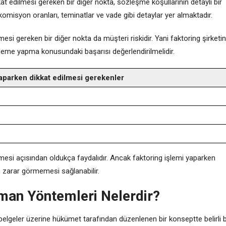
at edilmesi gereken bir diğer nokta, sözleşme koşullarının detaylı bir
omisyon oranları, teminatlar ve vade gibi detaylar yer almaktadır.
ilmesi gereken bir diğer nokta da müşteri riskidir. Yani faktoring şirketi
me yapma konusundaki başarısı değerlendirilmelidir.
yaparken dikkat edilmesi gerekenler
rilmesi açısından oldukça faydalıdır. Ancak faktoring işlemi yaparken
in zarar görmemesi sağlanabilir.
sman Yöntemleri Nelerdir?
belgeler üzerine hükümet tarafından düzenlenen bir konseptte belirli b