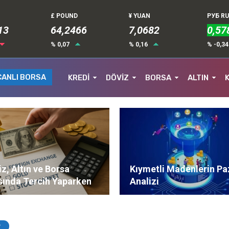
£ POUND
¥ YUAN
РУБ R
13
64,2466
7,0682
0,57
% 0,07
% 0,16
% -0,3
CANLI BORSA
KREDİ
DÖVİZ
BORSA
ALTIN
z, Altın ve Borsa
Kıymetli Madenlerin Pa
sında Tercih Yaparken
Analizi
ere Dikkat Edilmeli?
?