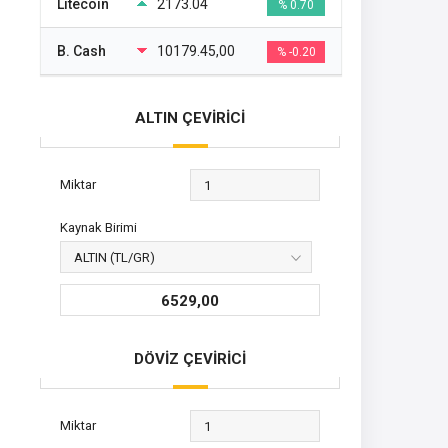
Litecoin
2173.04
% 0.70
B. Cash
10179.45,00
% -0.20
ALTIN ÇEVİRİCİ
Miktar
Kaynak Birimi
6529,00
DÖVİZ ÇEVİRİCİ
Miktar