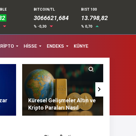
UBLE
BITCOIN/TL
BIST 100
82
3066621,684
13.798,82
4
% -0,30
% 0,70
KRİPTO
HİSSE
ENDEKS
KÜNYE
zar
Küresel Gelişmeler Altın ve
Finans 
Kripto Paraları Nasıl
Tasarruf
Etkiliyor?
Tavsiyel