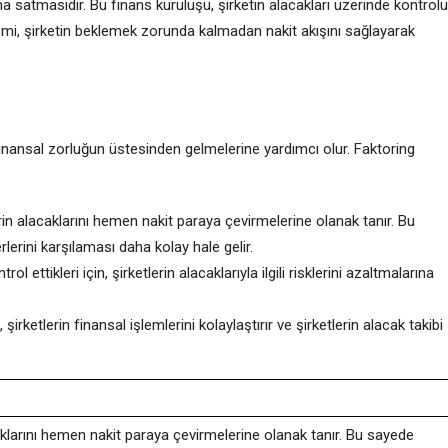
una satmasıdır. Bu finans kuruluşu, şirketin alacakları üzerinde kontrolü
emi, şirketin beklemek zorunda kalmadan nakit akışını sağlayarak
 finansal zorluğun üstesinden gelmelerine yardımcı olur. Faktoring
rin alacaklarını hemen nakit paraya çevirmelerine olanak tanır. Bu
erlerini karşılaması daha kolay hale gelir.
rol ettikleri için, şirketlerin alacaklarıyla ilgili risklerini azaltmalarına
şirketlerin finansal işlemlerini kolaylaştırır ve şirketlerin alacak takibi
caklarını hemen nakit paraya çevirmelerine olanak tanır. Bu sayede