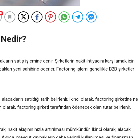
0
 Nedir?
rın satış işlemine denir. Şirketlerin nakit ihtiyacını karşılamak için
alacakları yeni sahibine öderler. Factoring işlemi genellikle B2B şirketler
lacakların satıldığı tarih belirlenir. İkinci olarak, factoring şirketine ne
on olarak, factoring şirketi tarafından ödenecek olan tutar belirlenir.
ak, nakit akışının hızla artırılması mümkündür. İkinci olarak, alacak
r. Ayrıca, mevcut kaynakların daha verimli kullanılması ve finansman