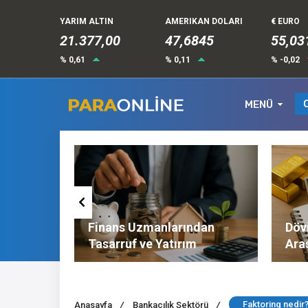
YARIM ALTIN
AMERIKAN DOLARI
€ EURO
21.377,00
47,6845
55,03
% 0,61
% 0,11
% -0,02
MENÜ
Altın ve
Finans Uzmanlarından
Dövi
l
Tasarruf ve Yatırım
Ara
Tavsiyeleri
Nel
Faktoring nedir
Anasayfa
/
Bankacılık Sektörü
/