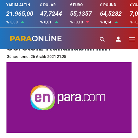
YARIM ALTIN
$ DOLAR
€ EURO
£ POUND
¥ Y
21.965,00
47,7244
55,1357
64,5282
7,
% 3,38
% 0,01
% -0,13
% 0,14
% -0
Enpara’yı Hangi ATM’lerden
Ücretsiz Kullanabilirim?
Güncelleme: 26 Aralık 2021 21:25