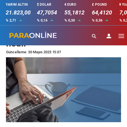
YARIM ALTIN
$ DOLAR
€ EURO
£ POUND
¥ Y
21.823,00
47,7054
55,1812
64,4120
7,
% 2,71
% 0,16
% 0,30
% 0,36
% 0,
Virman (Wire transfer)
nedir
Güncelleme: 30 Mayıs 2023 15:07