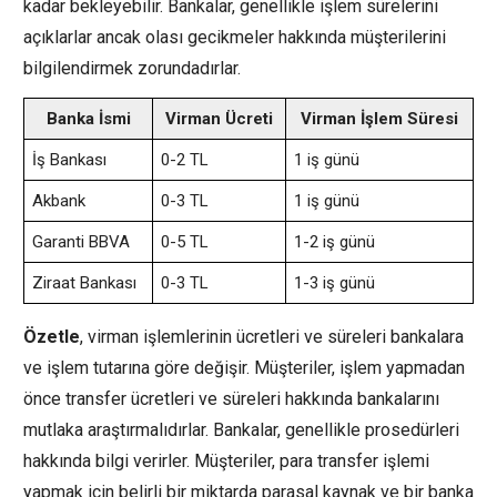
kadar bekleyebilir. Bankalar, genellikle işlem sürelerini
açıklarlar ancak olası gecikmeler hakkında müşterilerini
bilgilendirmek zorundadırlar.
Banka İsmi
Virman Ücreti
Virman İşlem Süresi
İş Bankası
0-2 TL
1 iş günü
Akbank
0-3 TL
1 iş günü
Garanti BBVA
0-5 TL
1-2 iş günü
Ziraat Bankası
0-3 TL
1-3 iş günü
Özetle
, virman işlemlerinin ücretleri ve süreleri bankalara
ve işlem tutarına göre değişir. Müşteriler, işlem yapmadan
önce transfer ücretleri ve süreleri hakkında bankalarını
mutlaka araştırmalıdırlar. Bankalar, genellikle prosedürleri
hakkında bilgi verirler. Müşteriler, para transfer işlemi
yapmak için belirli bir miktarda parasal kaynak ve bir banka