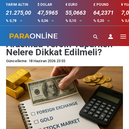
YARIM ALTIN
$ DOLAR
€ EURO
£ POUND
¥ Y
21.275,00
47,5965
55,0663
64,2371
7,
% 0,78
% 0,06
% 0,10
% 0,20
% 0,
Döviz, Altın ve Borsa
Arasında Tercih Yaparken
Nelere Dikkat Edilmeli?
Güncelleme: 18 Haziran 2026 23:55