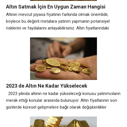
Altın Satmak İçin En Uygun Zaman Hangisi
Altının mevcut piyasa fiyatının farkında olmak önemlidir,
böylece bu değerli metalara yatırım yapmanın potansiyel
risklerini ve faydalarını anlayabilirsiniz. Altın fiyatlarındaki
dalgalanmayı izleyerek genel stratejiniz hakkında bilinçli
kararlar verebilirsiniz. Altın, finansal geleceğinde istikrar ve
güvenlik arayanlar için mükemmel bir yatırımdır. Son birkaç
yılda altın fiyatları istikrarlı bir yükseliş gösteriyor, bu da kar
elde etmek için daha
2023 de Altın Ne Kadar Yükselecek
2023 yılında altının ne kadar yükseleceği konusu yatırımcıların
merak ettiği konular arasında bulunuyor. Altın fiyatlarının son
günlerde küresel gelişmelere bağlı olarak değişkenlikler
göstermesi ve bu alanda yatırım yapmayı düşünen kişileri
yakından ilgilendiren gelişmeler olarak ön plana çıkıyor. Altın