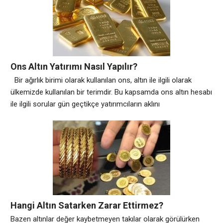
küresel gelişmelere bağlı olarak sürekli olarak değişir, küresel
gelişmeler ışığında 2023 yılında altın fiyatlarının ortalama bir
Ons Altın Yatırımı Nasıl Yapılır?
Bir ağırlık birimi olarak kullanılan ons, altın ile ilgili olarak
ülkemizde kullanılan bir terimdir. Bu kapsamda ons altın hesabı
ile ilgili sorular gün geçtikçe yatırımcıların aklını
kurcalamaktadır. Ons altın, bir altın birimi olarak daha çok
dünya çapında temsilcilik göstermektedir. Hesaplamaları ve
yatırımları da bu kapsamda değişiklik göstermektedir.
Ülkemizde de standart bir ölçü birimi olmasa
Hangi Altın Satarken Zarar Ettirmez?
Bazen altınlar değer kaybetmeyen takılar olarak görülürken