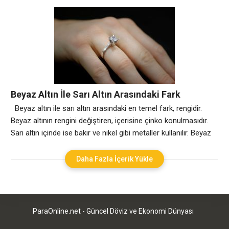
sarıdır, ancak farklı renkler oluşturmak için diğer metallerle
alaşımlanabilir. Beyaz altın, altının gümüş ve paladyum ile
alaşımlanmasıyla oluşturulur. Bu metallerin eklenmesi, platine
benzer renkte beyaz bir metal oluşturur. Sarı
Beyaz Altın İle Sarı Altın Arasındaki Fark
Beyaz altın ile sarı altın arasındaki en temel fark, rengidir.
Beyaz altının rengini değiştiren, içerisine çinko konulmasıdır.
Sarı altın içinde ise bakır ve nikel gibi metaller kullanılır. Beyaz
altın daha çok spor takıları tercih edenler tarafından tercih
edilir. Sarı altın daha klasik giyim ve aksesuarlardan
Daha Fazla İçerik Yükle
hoşlananların tercihidir. Giyilen kıyafete uyumluluğu açısından
genç kesimin tercihi daha
ParaOnline.net - Güncel Döviz ve Ekonomi Dünyası