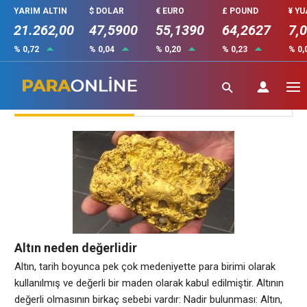
YARIM ALTIN
$ DOLAR
€ EURO
£ POUND
¥ Y
21.262,00
47,5900
55,1390
64,2627
7,
% 0,72
% 0,04
% 0,20
% 0,23
% 0,
Altın Gündemi
Altın neden değerlidir
Altın, tarih boyunca pek çok medeniyette para birimi olarak
kullanılmış ve değerli bir maden olarak kabul edilmiştir. Altının
değerli olmasının birkaç sebebi vardır: Nadir bulunması: Altın,