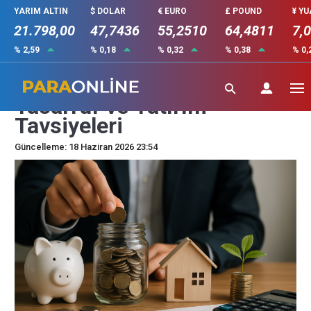
YARIM ALTIN
$ DOLAR
€ EURO
£ POUND
¥ Y
21.798,00
47,7436
55,2510
64,4811
7,
% 2,59
% 0,18
% 0,32
% 0,38
% 0,
Finans Uzmanlarından
Tasarruf ve Yatırım
Tavsiyeleri
Güncelleme: 18 Haziran 2026 23:54