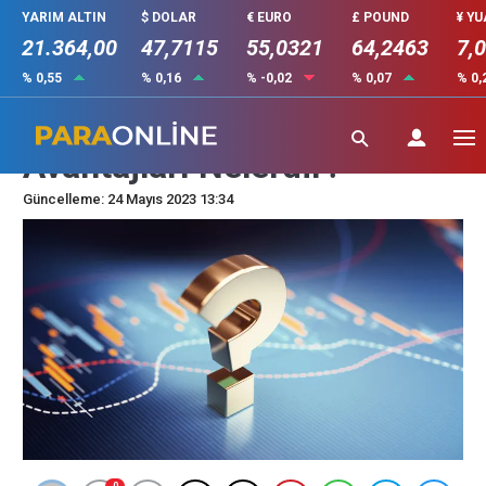
YARIM ALTIN
$ DOLAR
€ EURO
£ POUND
¥ Y
21.364,00
47,7115
55,0321
64,2463
7,
% 0,55
% 0,16
% -0,02
% 0,07
% 0,
Faktoring İşleminin
Avantajları Nelerdir?
Güncelleme: 24 Mayıs 2023 13:34
0