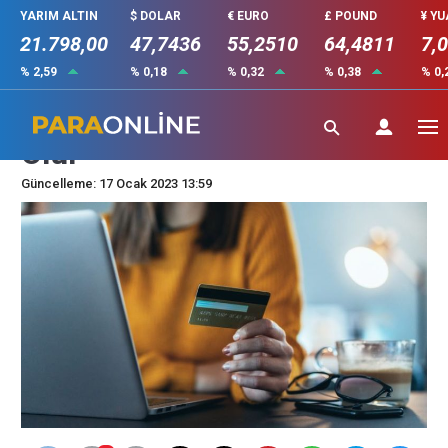
YARIM ALTIN
$ DOLAR
€ EURO
£ POUND
¥ Y
21.798,00
47,7436
55,2510
64,4811
7,
% 2,59
% 0,18
% 0,32
% 0,38
% 0,
Çekilen Kredi Ödenmese Ne
Olur
Güncelleme: 17 Ocak 2023 13:59