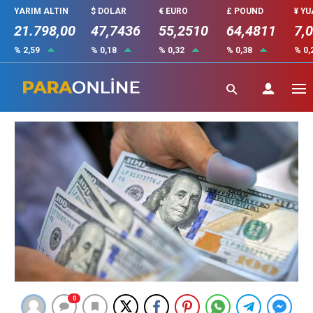
YARIM ALTIN
$ DOLAR
€ EURO
£ POUND
¥ Y
21.798,00
47,7436
55,2510
64,4811
7,
% 2,59
% 0,18
% 0,32
% 0,38
% 0,
Dolar ilk ne zaman kullanıldı
Güncelleme: 22 Temmuz 2023 20:46
0