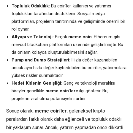
Topluluk Odaklılık:
Bu coin’ler, kullanıcı ve yatırımcı
toplulukları tarafından desteklenir. Sosyal medya
platformları, projelerin tanıtımında ve gelişiminde önemli bir
rol oynar.
Altyapı ve Teknoloji:
Birçok
meme coin
, Ethereum gibi
mevcut blockchain platformları üzerinde geliştirilmiştir. Bu
da onların kolayca oluşturulabilmesini sağlar.
Pump and Dump Stratejileri:
Hızla değer kazanabilen
ancak aynı hızla değer kaybedebilen bu coin’ler, yatırımcılara
yüksek riskler sunmaktadır.
Hedef Kitlenin Genişliği:
Genç ve teknoloji meraklısı
bireyler genellikle
meme coin’lere
ilgi gösterir. Bu,
projelerin viral olma potansiyelini artırır.
Sonuç olarak,
meme coin’ler
, geleneksel kripto
paralardan farklı olarak daha eğlenceli ve topluluk odaklı
bir yaklaşım sunar. Ancak, yatırım yapmadan önce dikkatli