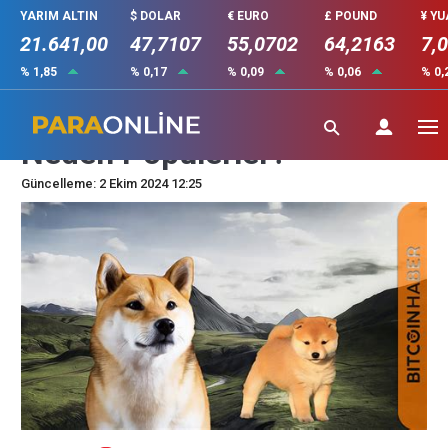
YARIM ALTIN
$ DOLAR
€ EURO
£ POUND
¥ Y
21.641,00
47,7107
55,0702
64,2163
7,
% 1,85
% 0,17
% 0,09
% 0,06
% 0,
Meme Coin’lerin Yükselişi:
Neden Popülerler?
Güncelleme: 2 Ekim 2024 12:25