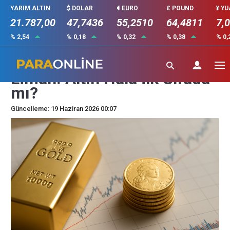
YARIM ALTIN
$ DOLAR
€ EURO
£ POUND
¥ Y
21.787,00
47,7436
55,2510
64,4811
7,
% 2,54
% 0,18
% 0,32
% 0,38
% 0,
Yatırımcılar İçin Güvenli
Liman: Altın Hâlâ İlk Sırada
mı?
Güncelleme: 19 Haziran 2026 00:07