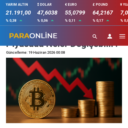
YARIM ALTIN
$ DOLAR
€ EURO
£ POUND
¥ Y
21.191,00
47,6038
55,0799
64,2167
7,
% 0,38
% 0,06
% 0,11
% 0,17
% 0,
Bitcoin Halving Sonrası
Piyasada Neler Değişebilir?
Güncelleme: 19 Haziran 2026 00:08