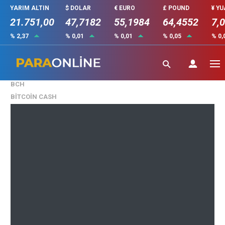
YARIM ALTIN
$ DOLAR
€ EURO
£ POUND
¥ Y
21.751,00
47,7182
55,1984
64,4552
7,
% 2,37
% 0,01
% 0,01
% 0,05
% 0,
BCH
Bitcoin Cash
₺10.277,0 ()
BCH
BITCOIN CASH