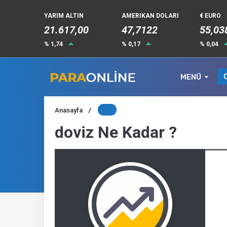
YARIM ALTIN
AMERIKAN DOLARI
€ EURO
21.617,00
47,7122
55,03
% 1,74
% 0,17
% 0,04
MENÜ
Anasayfa
/
doviz Ne Kadar ?