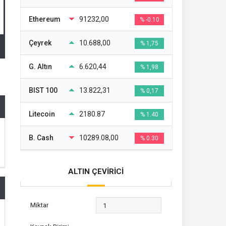
Ethereum
91232,00
% -0.10
Çeyrek
10.688,00
% 1,75
G. Altın
6.620,44
% 1,98
BIST 100
13.822,31
% 0,17
Litecoin
2180.87
% 1.40
B. Cash
10289.08,00
% 0.30
ALTIN ÇEVİRİCİ
Miktar