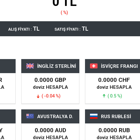
0 TL
( %)
TL
TL
ALIŞ FİYATI :
SATIŞ FİYATI :
İNGİLİZ STERLİNİ
İSVİÇRE FRANGI
R
0.0000 GBP
0.0000 CHF
LA
doviz HESAPLA
doviz HESAPLA
( -0.04 %)
( 0.5 %)
AVUSTRALYA D.
RUS RUBLESİ
Y
0.0000 AUD
0.0000 RUB
LA
doviz HESAPLA
doviz HESAPLA