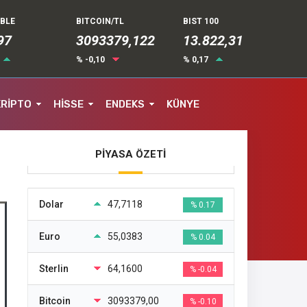
UBLE
BITCOIN/TL
BIST 100
03
3093379,122
13.822,31
% -0,10
% 0,17
KRİPTO
HİSSE
ENDEKS
KÜNYE
PİYASA ÖZETİ
Dolar
47,7118
% 0.17
Euro
55,0383
% 0.04
Sterlin
64,1600
% -0.04
Bitcoin
3093379,00
% -0.10