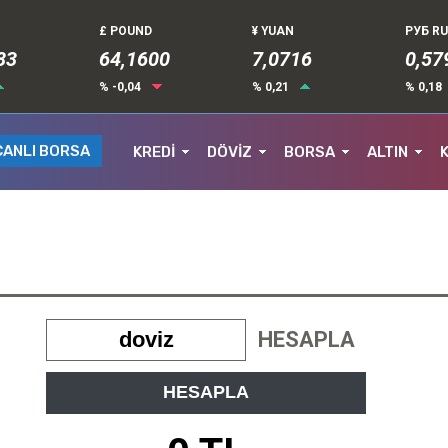
£ POUND
¥ YUAN
РУБ R
81
64,1600
7,0716
0,58
% -0,04
% 0,21
% 0,18
CANLI BORSA
KREDİ
DÖVİZ
BORSA
ALTIN
HESAPLA
HESAPLA