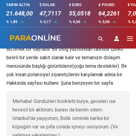
YARIM ALTIN
$ DOLAR
€ EURO
£ POUND
¥ Y
21.648,00
47,7117
55,0518
64,2261
7,
% 1,89
% 0,17
% 0,06
% 0,06
% 0,
Örnek sayfa
Bu örnek bir sayfadır. Bir blog yazısından farklıdır çünkü
belirli bir yerde sabit olarak kalır ve temanızın dolaşım
menüsünde başlığı görüntülenir(çoğu tema destekler). Bir
çok insan potansiyel ziyaretçilerini karşılamak adına bir
Hakkında sayfası kullanır. Şuna benzeyen bir sayfa:
Merhaba! Gündüzleri bisikletli kurye, geceleri ise
hevesli bir aktörüm, burası da benim sitem.
İstanbul’da yaşıyorum, Bıdık isminde harika bir
köpeğim var ve piña colada içmeyi seviyorum. (Ve
yağmura yakalanmayı.)