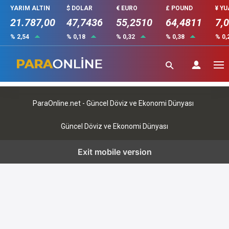
YARIM ALTIN
$ DOLAR
€ EURO
£ POUND
¥ Y
21.787,00
47,7436
55,2510
64,4811
7,
% 2,54
% 0,18
% 0,32
% 0,38
% 0,
ParaOnline
ParaOnline.net - Güncel Döviz ve Ekonomi Dünyası
Güncel Döviz ve Ekonomi Dünyası
Exit mobile version