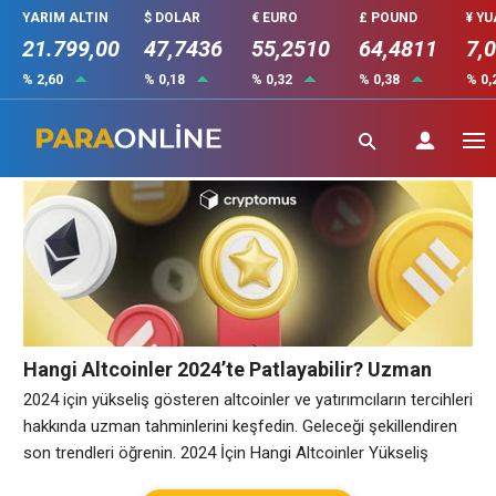
YARIM ALTIN
$ DOLAR
€ EURO
£ POUND
¥ Y
21.799,00
47,7436
55,2510
64,4811
7,
% 2,60
% 0,18
% 0,32
% 0,38
% 0,
2024 tahminleri
Hangi Altcoinler 2024’te Patlayabilir? Uzman
Görüşleri
2024 için yükseliş gösteren altcoinler ve yatırımcıların tercihleri
hakkında uzman tahminlerini keşfedin. Geleceği şekillendiren
son trendleri öğrenin. 2024 İçin Hangi Altcoinler Yükseliş
Gösteriyor? 2024 yılı, kripto para dünyasında birçok fırsatı