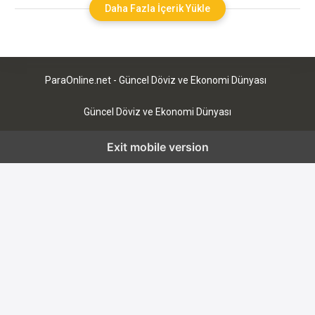
beraberinde getiriyor. Yatırımcılar için hangi hangi altcoinler
Daha Fazla İçerik Yükle
yükseliş gösterecek sorusu, piyasaların hareketliliğiyle birlikte
daha fazla önem kazanıyor. Uzmanlar, özellikle aşağıdaki
altcoinlerin dikkat çekici potansiyele sahip
ParaOnline.net - Güncel Döviz ve Ekonomi Dünyası
Güncel Döviz ve Ekonomi Dünyası
Exit mobile version